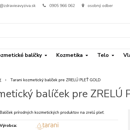
o@zdravieavyziva.sk
0905 966 062
osobný odber
zmetické balíčky
Kozmetika
Telo
Vl
ť
Tarani kozmetický balíček pre ZRELÚ PLEŤ GOLD
zmetický balíček pre ZRELÚ
Balíček prírodných kozmetických produktov na zrelú pleť.
Výrobca: