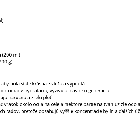
l)
 (200 ml)
200 g)
 aby bola stále krásna, svieža a vypnutá.
 dohromady hydratáciu, výživu a hlavne regeneráciu.
jú náročnú a zrelú pleť.
c vrások okolo očí a na čele a niektoré partie na tvári už zle odolá
ších radov, pretože obsahujú vyššie koncentrácie bylín a ďalších ú