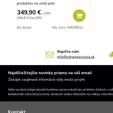
produktov na zrelú pleť.
349,90 €
s DPH
284,47 €
bez DPH
Na sklade
Obj. čislo:
TARZRELGOLD
Napíšte nám
info@zdravieavyziva.sk
Najdôležitejšie novinky priamo na váš email
Získajte zaujímavé informácie vždy medzi prvými
Vaše osobné údaje (email) budeme spracovávať len za týmto účelom v súl
kedykoľvek odvolať písomne, emailom alebo kliknutím na odkaz z ktoréh
Kontakt