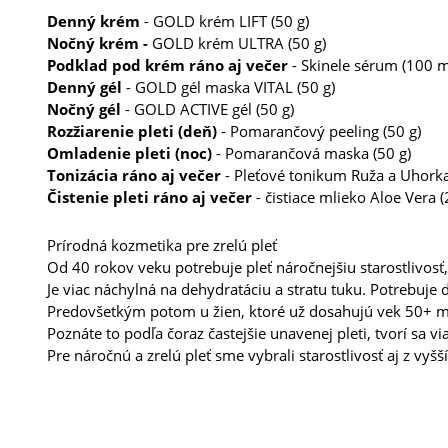
Denný krém
- GOLD krém LIFT (50 g)
Nočný krém -
GOLD krém ULTRA (50 g)
Podklad pod krém ráno aj večer
- Skinele sérum (100 m
Denný gél
- GOLD gél maska VITAL (50 g)
Nočný gél
- GOLD ACTIVE gél (50 g)
Rozžiarenie pleti (deň)
- Pomarančový peeling (50 g)
Omladenie pleti (noc)
- Pomarančová maska (50 g)
Tonizácia ráno aj večer
- Pleťové tonikum Ruža a Uhorka
Čistenie pleti ráno aj večer
- čistiace mlieko Aloe Vera (
Prírodná kozmetika pre zrelú pleť
Od 40 rokov veku potrebuje pleť náročnejšiu starostlivosť,
Je viac náchylná na dehydratáciu a stratu tuku. Potrebuje
Predovšetkým potom u žien, ktoré už dosahujú vek 50+ ma
Poznáte to podľa čoraz častejšie unavenej pleti, tvorí sa via
Pre náročnú a zrelú pleť sme vybrali starostlivosť aj z vyš