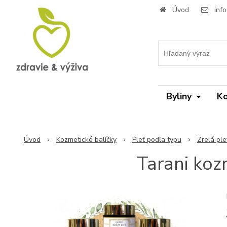
Úvod
inf
Byliny
Ko
Úvod
Kozmetické balíčky
Pleť podľa typu
Zrelá ple
Tarani ko