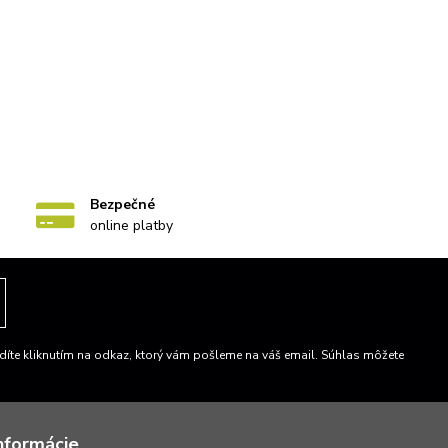
Bezpečné
online platby
íte kliknutím na odkaz, ktorý vám pošleme na váš email. Súhlas môžete
nformácie