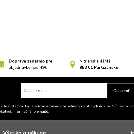
Doprava zadarmo
pre
Nitrianska 41/41
objednávky nad 49€
958 01 Partizánske
Odoberať
ade s platnou legislatívou a zásadami ochrany osobných údajov. Súhlas potvrd
okoľvek informačného emailu.
Všetko o nákupe
I