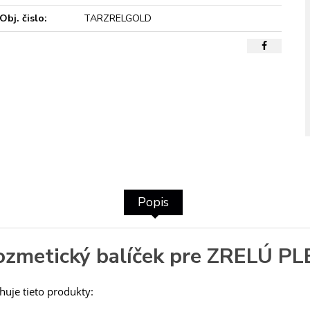
Obj. čislo:
TARZRELGOLD
Popis
kozmetický balíček pre ZRELÚ P
huje tieto produkty: