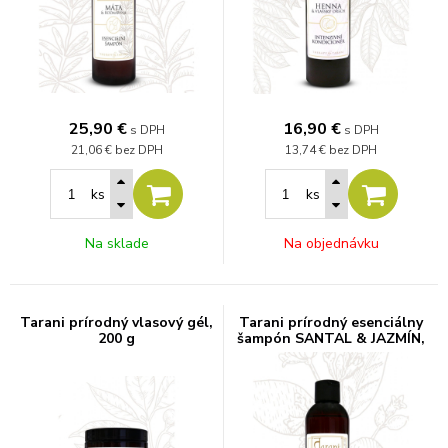
25,90
€
16,90
€
s DPH
s DPH
21,06 €
bez DPH
13,74 €
bez DPH
ks
ks
Na sklade
Na objednávku
Tarani prírodný vlasový gél,
Tarani prírodný esenciálny
200 g
šampón SANTAL & JAZMÍN,
200 g