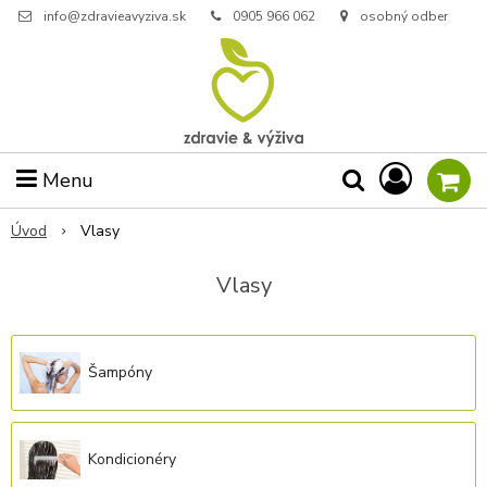
info@zdravieavyziva.sk
0905 966 062
osobný odber
Menu
Úvod
Vlasy
Vlasy
Šampóny
Kondicionéry