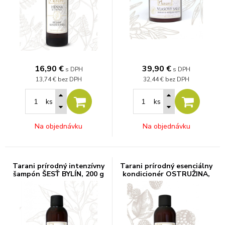
16,90
€
39,90
€
s DPH
s DPH
13,74 €
bez DPH
32,44 €
bez DPH
ks
ks
Na objednávku
Na objednávku
Tarani prírodný intenzívny
Tarani prírodný esenciálny
šampón ŠESŤ BYLÍN, 200 g
kondicionér OSTRUŽINA,
200 ml