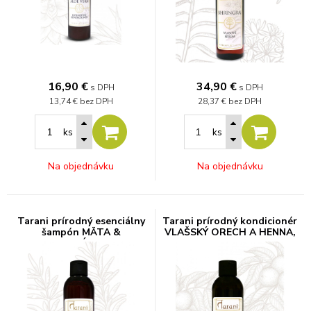
16,90
€
34,90
€
s DPH
s DPH
13,74 €
bez DPH
28,37 €
bez DPH
ks
ks
Na objednávku
Na objednávku
Tarani prírodný esenciálny
Tarani prírodný kondicionér
šampón MÄTA &
VLAŠSKÝ ORECH A HENNA,
ROZMARÍN, 200 g
200 ml