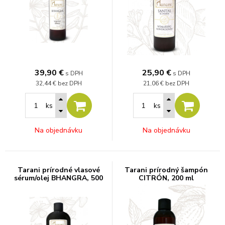
39,90
€
25,90
€
s DPH
s DPH
32,44 €
bez DPH
21,06 €
bez DPH
ks
ks
Na objednávku
Na objednávku
Tarani prírodné vlasové
Tarani prírodný šampón
sérum/olej BHANGRA, 500
CITRÓN, 200 ml
ml