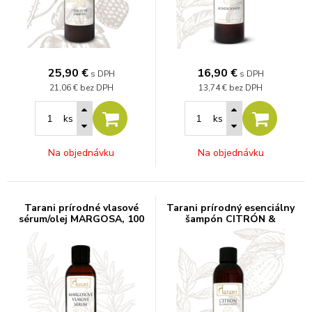
25,90
€
16,90
€
s DPH
s DPH
21,06 €
bez DPH
13,74 €
bez DPH
ks
ks
Na objednávku
Na objednávku
Tarani prírodné vlasové
Tarani prírodný esenciálny
sérum/olej MARGOSA, 100
šampón CITRÓN &
ml
GRAPEFRUIT, 200 g