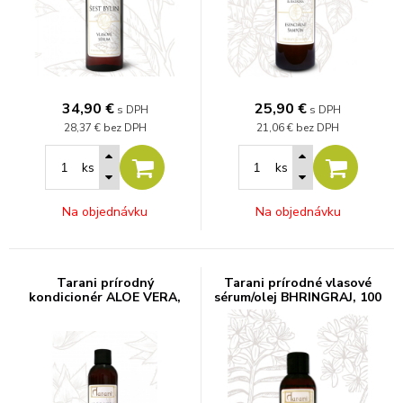
34,90
€
25,90
€
s DPH
s DPH
28,37 €
bez DPH
21,06 €
bez DPH
ks
ks
Na objednávku
Na objednávku
Tarani prírodný
Tarani prírodné vlasové
kondicionér ALOE VERA,
sérum/olej BHRINGRAJ, 100
200 ml
ml