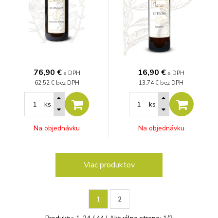
76,90
€
16,90
€
s DPH
s DPH
62,52 €
bez DPH
13,74 €
bez DPH
ks
ks
Na objednávku
Na objednávku
Viac produktov
1
2