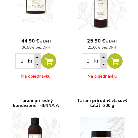
44,90
€
25,90
€
s DPH
s DPH
36,50 €
bez DPH
21,06 €
bez DPH
ks
ks
Na objednávku
Na objednávku
Tarani prírodný
Tarani prírodný vlasový
kondicionér HENNA A
šalát, 200 g
SLADKÉ DRIEVKO, 200 g