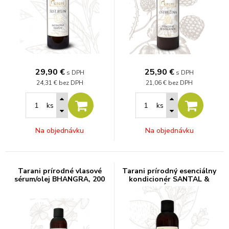
29,90
€
25,90
€
s DPH
s DPH
24,31 €
bez DPH
21,06 €
bez DPH
ks
ks
Na objednávku
Na objednávku
Tarani prírodné vlasové
Tarani prírodný esenciálny
sérum/olej BHANGRA, 200
kondicionér SANTAL &
ml
JAZMÍN, 200 g