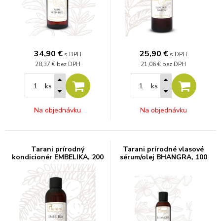
34,90
€
25,90
€
s DPH
s DPH
28,37 €
bez DPH
21,06 €
bez DPH
ks
ks
Na objednávku
Na objednávku
Tarani prírodný
Tarani prírodné vlasové
kondicionér EMBELIKA, 200
sérum/olej BHANGRA, 100
ml
ml