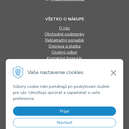
VŠETKO O NÁKUPE
O nás
Obchodné podmienky
Reklamačný poriadok
Doprava a platba
Osobný odber
Kontaktný formulár
FAQ
Vaše nastavenie cookies
INFORMÁCIE
Súbory cookie nám pomáhajú pri poskytovaní služieb
pre vás. Umožňujú spoznať a zapamätať si vaše
Alternatívne riešenie sporov
preferencie.
Ochrana osobných údajov
Súbory cookies
Novinky
Prijať
Kontakty
Nastaviť