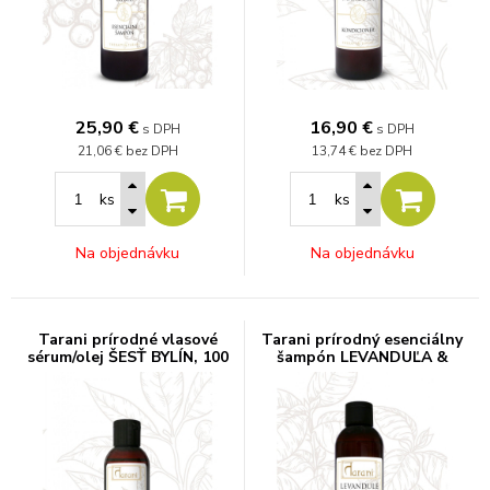
25,90
€
16,90
€
s DPH
s DPH
21,06 €
bez DPH
13,74 €
bez DPH
ks
ks
Na objednávku
Na objednávku
Tarani prírodné vlasové
Tarani prírodný esenciálny
sérum/olej ŠESŤ BYLÍN, 100
šampón LEVANDUĽA &
ml
BAZALKA, 200 g