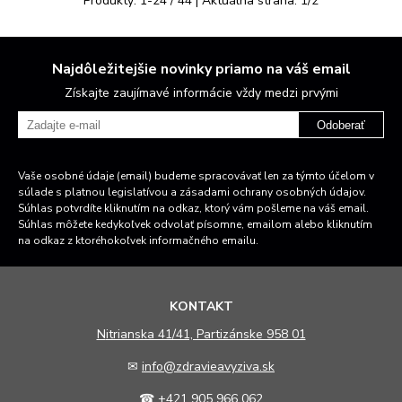
Produkty:
1
-
24
/
44
| Aktuálna strana:
1
/
2
Najdôležitejšie novinky priamo na váš email
Získajte zaujímavé informácie vždy medzi prvými
Odoberať
Vaše osobné údaje (email) budeme spracovávať len za týmto účelom v
súlade s platnou legislatívou a zásadami ochrany osobných údajov.
Súhlas potvrdíte kliknutím na odkaz, ktorý vám pošleme na váš email.
Súhlas môžete kedykoľvek odvolať písomne, emailom alebo kliknutím
na odkaz z ktoréhokoľvek informačného emailu.
KONTAKT
N
itrianska 41/41, Partizánske 958 01
✉
info@zdravieavyziva.sk
☎
+421 905 966 062