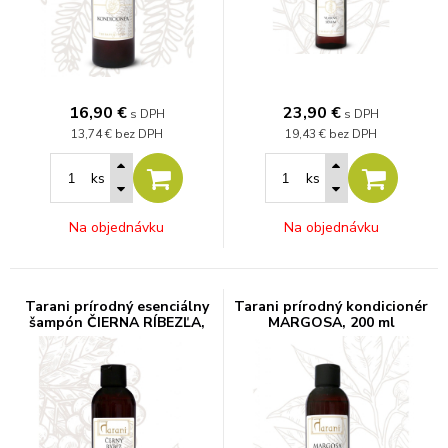
16,90
€
23,90
€
s DPH
s DPH
13,74 €
bez DPH
19,43 €
bez DPH
ks
ks
Na objednávku
Na objednávku
Tarani prírodný esenciálny
Tarani prírodný kondicionér
šampón ČIERNA RÍBEZĽA,
MARGOSA, 200 ml
200 g