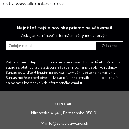
c.sk
a
www.alkohol-eshop.sk
Najdôležitejšie novinky priamo na váš email
Získajte zaujímavé informácie vždy medzi prvými
Odoberať
Vaše osobné údaje (email) budeme spracovávať len za týmto účelom v
súlade s platnou legislatívou a zásadami ochrany osobných údajov.
Súhlas potvrdíte kliknutím na odkaz, ktorý vám pošleme na váš email.
Súhlas môžete kedykoľvek odvolať písomne, emailom alebo kliknutím
na odkaz z ktoréhokoľvek informačného emailu.
KONTAKT
N
itrianska 41/41, Partizánske 958 01
✉
info@zdravieavyziva.sk