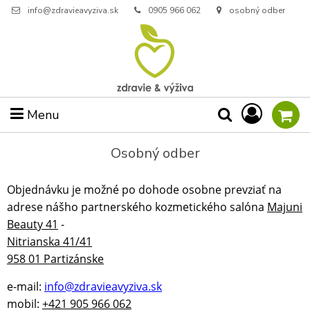
info@zdravieavyziva.sk
0905 966 062
osobný odber
Menu
Osobný odber
Objednávku je možné po dohode osobne prevziať na
adrese nášho partnerského kozmetického salóna
Majuni
Beauty 41
-
Nitrianska 41/41
958 01 Partizánske
e-mail:
info@zdravieavyziva.sk
mobil:
+421 905 966 062