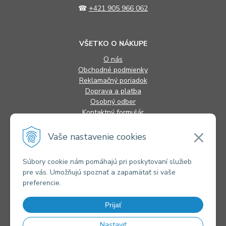
☎
+421 905 966 062
VŠETKO O NÁKUPE
O nás
Obchodné podmienky
Reklamačný poriadok
Doprava a platba
Osobný odber
Kontaktný formulár
FAQ
Vaše nastavenie cookies
INFORMÁCIE
Súbory cookie nám pomáhajú pri poskytovaní služieb
pre vás. Umožňujú spoznať a zapamätať si vaše
Alternatívne riešenie sporov
preferencie.
Ochrana osobných údajov
Súbory cookies
Novinky
Prijať
Kontakty
Nastaviť