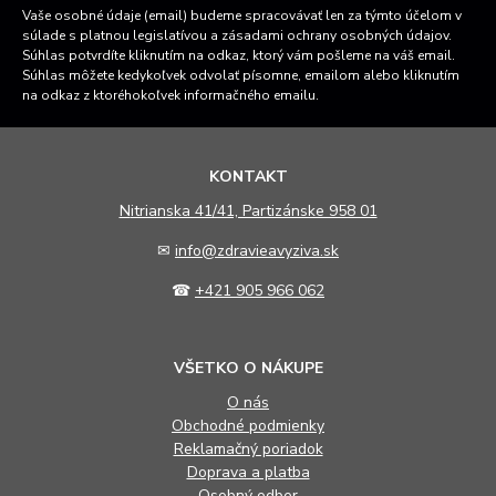
Vaše osobné údaje (email) budeme spracovávať len za týmto účelom v
súlade s platnou legislatívou a zásadami ochrany osobných údajov.
Súhlas potvrdíte kliknutím na odkaz, ktorý vám pošleme na váš email.
Súhlas môžete kedykoľvek odvolať písomne, emailom alebo kliknutím
na odkaz z ktoréhokoľvek informačného emailu.
KONTAKT
N
itrianska 41/41, Partizánske 958 01
✉
info@zdravieavyziva.sk
☎
+421 905 966 062
VŠETKO O NÁKUPE
O nás
Obchodné podmienky
Reklamačný poriadok
Doprava a platba
Osobný odber