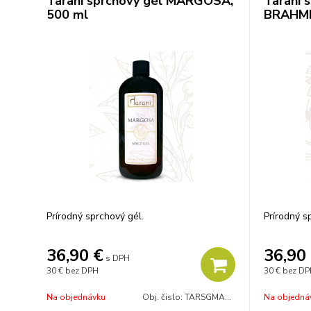
Tarani sprchový gél MARGOSA,
Tarani 
500 ml
BRAHMI
Prírodný sprchový gél.
Prírodný s
36,90
€
36,90
s DPH
30 €
bez DPH
30 €
bez DP
Na objednávku
Obj. čislo:
TARSGMARG500
Na objedná