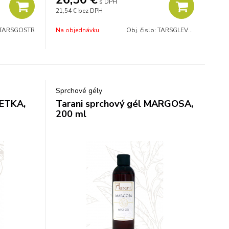
s DPH
21,54 €
bez DPH
TARSGOSTR
Na objednávku
Obj. čislo:
TARSGLEVBAZ
Sprchové gély
METKA,
Tarani sprchový gél MARGOSA,
200 ml