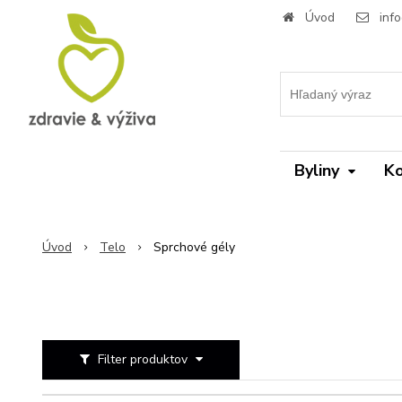
Úvod
inf
Byliny
Ko
Úvod
Telo
Sprchové gély
Filter produktov