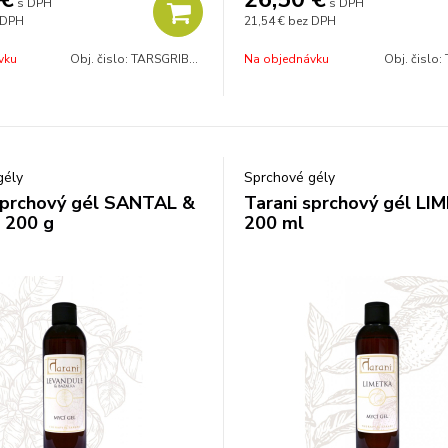
s DPH
s DPH
 DPH
21,54 €
bez DPH
vku
Obj. čislo:
TARSGRIBEZ
Na objednávku
Obj. čislo:
gély
Sprchové gély
sprchový gél SANTAL &
Tarani sprchový gél LI
 200 g
200 ml