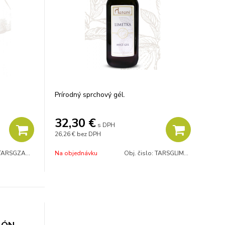
Prírodný sprchový gél.
32,30
€
s DPH
26,26 €
bez DPH
TARSGZAZALOE
Na objednávku
Obj. čislo:
TARSGLIME500