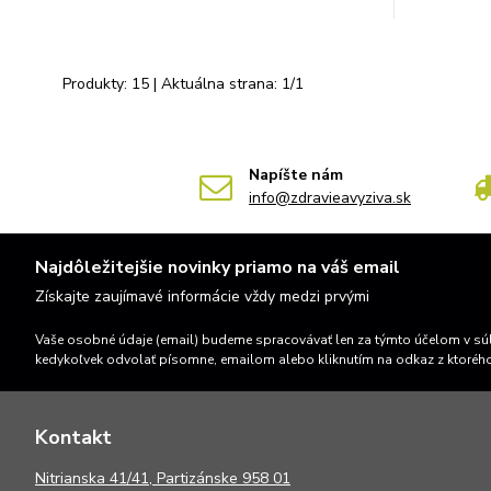
Produkty:
15
| Aktuálna strana:
1
/
1
Napíšte nám
info@zdravieavyziva.sk
Najdôležitejšie novinky priamo na váš email
Získajte zaujímavé informácie vždy medzi prvými
Vaše osobné údaje (email) budeme spracovávať len za týmto účelom v súl
kedykoľvek odvolať písomne, emailom alebo kliknutím na odkaz z ktoréh
Kontakt
N
itrianska 41/41, Partizánske 958 01