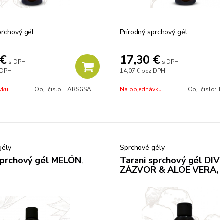
prchový gél.
Prírodný sprchový gél.
€
17,30
€
s DPH
s DPH
 DPH
14,07 €
bez DPH
vku
Obj. čislo:
TARSGSANJAZ
Na objednávku
Obj. čislo:
gély
Sprchové gély
sprchový gél MELÓN,
Tarani sprchový gél DI
ZÁZVOR & ALOE VERA, 