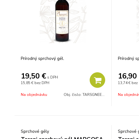
Prírodný sprchový gél.
Prírodný s
19,50
€
16,90
s DPH
15,85 €
bez DPH
13,74 €
bez
Na objednávku
Obj. čislo:
TARSGNEEM200
Na objedná
Sprchové gély
Sprchové 