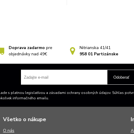
Doprava zadarmo
pre
Nitrianska 41/41
objednávky nad 49€
958 01 Partizánske
Odoberať
ade s platnou legislatívou a zásadami ochrany osobných údajov. Súhlas potvrd
okoľvek informačného emailu.
Všetko o nákupe
I
O nás
A