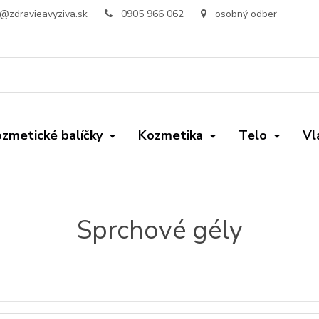
o@zdravieavyziva.sk
0905 966 062
osobný odber
zmetické balíčky
Kozmetika
Telo
Vl
Sprchové gély