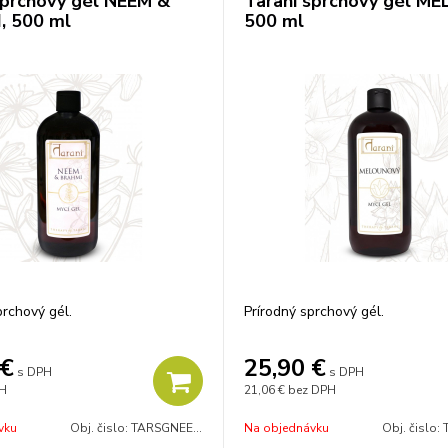
sprchový gél NEEM &
Tarani sprchový gél ME
, 500 ml
500 ml
prchový gél.
Prírodný sprchový gél.
€
25,90
€
s DPH
s DPH
H
21,06 €
bez DPH
vku
Obj. čislo:
TARSGNEEM500
Na objednávku
Obj. čislo: