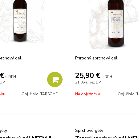
prchový gél.
Prírodný sprchový gél.
€
25,90
€
s DPH
s DPH
 DPH
21,06 €
bez DPH
vku
Obj. čislo:
TARSGMEL200
Na objednávku
Obj. čislo:
gély
Sprchové gély