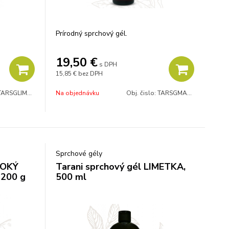
Prírodný sprchový gél.
19,50
€
s DPH
15,85 €
bez DPH
TARSGLIME200
Na objednávku
Obj. čislo:
TARSGMARG200
Sprchové gély
VOKÝ
Tarani sprchový gél LIMETKA,
200 g
500 ml