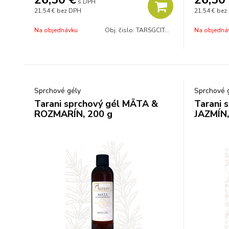
s DPH
21,54 €
bez DPH
21,54 €
bez
Na objednávku
Obj. čislo:
TARSGCITGRAPE
Na objedná
Sprchové gély
Sprchové 
Tarani sprchový gél MÄTA &
Tarani 
ROZMARÍN, 200 g
JAZMÍN,