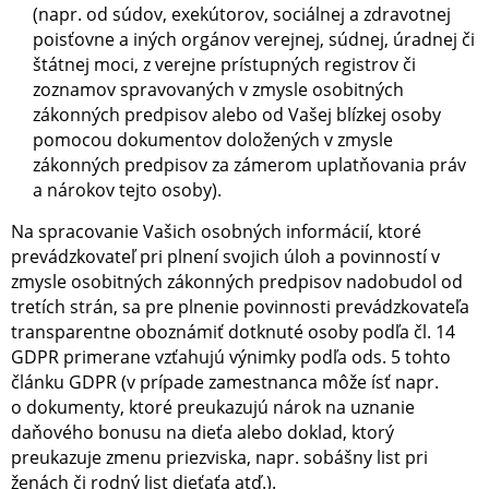
(napr. od súdov, exekútorov, sociálnej a zdravotnej
poisťovne a iných orgánov verejnej, súdnej, úradnej či
štátnej moci, z verejne prístupných registrov či
zoznamov spravovaných v zmysle osobitných
zákonných predpisov alebo od Vašej blízkej osoby
pomocou dokumentov doložených v zmysle
zákonných predpisov za zámerom uplatňovania práv
a nárokov tejto osoby).
Na spracovanie Vašich osobných informácií, ktoré
prevádzkovateľ pri plnení svojich úloh a povinností v
zmysle osobitných zákonných predpisov nadobudol od
tretích strán, sa pre plnenie povinnosti prevádzkovateľa
transparentne oboznámiť dotknuté osoby podľa čl. 14
GDPR primerane vzťahujú výnimky podľa ods. 5 tohto
článku GDPR (v prípade zamestnanca môže ísť napr.
o dokumenty, ktoré preukazujú nárok na uznanie
daňového bonusu na dieťa alebo doklad, ktorý
preukazuje zmenu priezviska, napr. sobášny list pri
ženách či rodný list dieťaťa atď.).