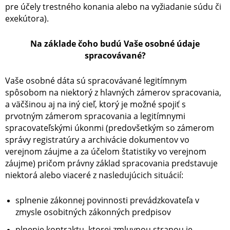
pre účely trestného konania alebo na vyžiadanie súdu či
exekútora).
Na základe čoho budú Vaše osobné údaje
spracovávané?
Vaše osobné dáta sú spracovávané legitímnym
spôsobom na niektorý z hlavných zámerov spracovania,
a väčšinou aj na iný cieľ, ktorý je možné spojiť s
prvotným zámerom spracovania a legitímnymi
spracovateľskými úkonmi (predovšetkým so zámerom
správy registratúry a archivácie dokumentov vo
verejnom záujme a za účelom štatistiky vo verejnom
záujme) pričom právny základ spracovania predstavuje
niektorá alebo viaceré z nasledujúcich situácií:
splnenie zákonnej povinnosti
prevádzkovateľa v
zmysle osobitných zákonných predpisov
plnenie kontraktu, ktorej zmluvnou stranou je