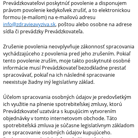
Prevádzkovateľovi poskytnúť povolenie a disponujem
právom povolenie kedykoľvek zrušiť, a to elektronickou
formou (e-mailom) na e-mailovú adresu
info@zdravieavyziva.sk
, poštou alebo osobne na adrese
sídla či prevádzky Prevádzkovateľa.
Zrušenie povolenia neovplyvňuje zákonnosť spracovania
vychádzajúceho z povolenia pred jeho zrušením. Pokiaľ
tento povolenie zruším, moje takto poskytnuté osobné
informácie musí Prevádzkovateľ bezodkladne prestať
spracovávať, pokiaľ na ich následné spracovanie
neexistuje žiadny iný legislatívny základ.
Účelom spracovania osobných údajov je predovšetkým
ich využitie na plnenie spotrebiteľskej zmluvy, ktorú
Prevádzkovateľ uzatvára s kupujúcim vytvorením
objednávky v tomto internetovom obchode. Táto
spotrebiteľská zmluva je súčasne legislatívnym základom
pre spracovanie osobných údajov kupujúceho.