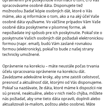
oprávnením pre poskytnutie informácií o tom, či o Vás
spracovávame osobné dáta. Disponujete tiež
možnosťou žiadať kópie osobných dát, ktoré o Vás
máme, ako aj informácie o tom, ako a na aký účel Vaše
osobné dáta využívame. Vo väčšine prípadov Vám Vaše
osobné dáta poskytneme v písomnej forme, ak
nepožiadate iný spôsob pre ich poskytnutie. Pokiaľ ste o
poskytnutie Vašich osobných dát požiadali elektronickou
formou (napr. email), budú Vám zaslané rovnakou
formou (elektronicky), pokiaľ to bude z našej strany
technicky umožnené.
Oprávnenie na korekciu – máte neustále počas trvania
účelu spracovania oprávnenie na korekciu dát.
Zavádzame adekvátne kroky, aby sme zaistili celistvosť,
presnosť a aktuálnosť dát, ktorými od Vás disponujeme.
Pokiaľ sa nazdávate, že dáta, ktoré máme k dispozícii nie
sú presné, neaktuálne, alebo v nich niečo chýba, môžete
nás požiadať, aby sme tieto dáta opravili, doplnili alebo
aktualizovali (e-mailom, poštou alebo osobne). Máte