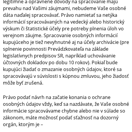
legitímne a oprávnené dôvody na spracovanie majú
prevahu nad Vašimi záujmami, nebudeme Vaše osobné
dáta naďalej spracovávať. Právo namietať sa netýka
informácií spracovávaných na vedecký alebo historický
výskum či štatistické účely pre potreby plnenia úloh vo
verejnom záujme. Spracovanie osobných informácií
kupujúceho je tiež nevyhnutné aj na účely archivácie (pre
splnenie povinnosti Prevádzkovateľa na základe
legislatívnych predpisov SR, napríklad uchovávanie
účtovných dokladov po dobu 10 rokov). Pokiaľ bude
kupujúci žiadať o zmazanie osobných údajov, ktoré sa
spracovávajú v súvislosti s kúpnou zmluvou, jeho žiadosť
môže byť zrušená.
Právo podať návrh na začatie konania o ochrane
osobných údajov vždy, keď sa nazdávate, že Vaše osobné
informácie spracovávame chybne alebo nie v súlade so
zákonom, máte možnosť podať sťažnosť na dozorný
orgán, ktorým je –