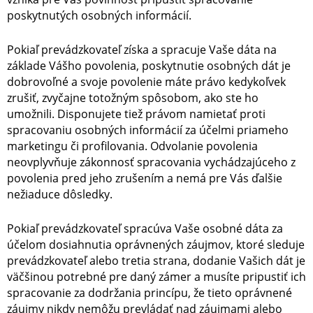
poskytnutých osobných informácií.
Pokiaľ prevádzkovateľ získa a spracuje Vaše dáta na
základe Vášho povolenia, poskytnutie osobných dát je
dobrovoľné a svoje povolenie máte právo kedykoľvek
zrušiť, zvyčajne totožným spôsobom, ako ste ho
umožnili. Disponujete tiež právom namietať proti
spracovaniu osobných informácií za účelmi priameho
marketingu či profilovania. Odvolanie povolenia
neovplyvňuje zákonnosť spracovania vychádzajúceho z
povolenia pred jeho zrušením a nemá pre Vás ďalšie
nežiaduce dôsledky.
Pokiaľ prevádzkovateľ spracúva Vaše osobné dáta za
účelom dosiahnutia oprávnených záujmov, ktoré sleduje
prevádzkovateľ alebo tretia strana, dodanie Vašich dát je
väčšinou potrebné pre daný zámer a musíte pripustiť ich
spracovanie za dodržania princípu, že tieto oprávnené
záujmy nikdy nemôžu prevládať nad záujmami alebo