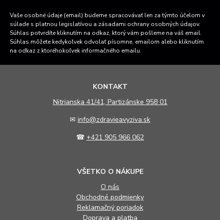
Vaše osobné údaje (email) budeme spracovávať len za týmto účelom v
súlade s platnou legislatívou a zásadami ochrany osobných údajov.
Súhlas potvrdíte kliknutím na odkaz, ktorý vám pošleme na váš email.
Súhlas môžete kedykoľvek odvolať písomne, emailom alebo kliknutím
na odkaz z ktoréhokoľvek informačného emailu.
KONTAKT
N
itrianska 41/41, Partizánske 958 01
✉
info@zdravieavyziva.sk
☎
+421 905 966 062
VŠETKO O NÁKUPE
O nás
Obchodné podmienky
Reklamačný poriadok
Doprava a platba