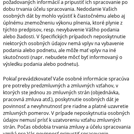
požadovaných informácií a pripustiť ich spracovanie po
dobu trvania účelu spracovania. Nedodanie Vašich
osobných dát by mohlo vyústiť k čiastočnému alebo aj
úplnému znemožneniu výkonu plnenia, ktoré plynie z
týchto predpisov, resp. nevybavenie Vášho podania
alebo žiadosti. V špecifických prípadoch neposkytnutie
niektorých osobných údajov nemá vplyv na vybavenie
podania alebo podnetu, ale môže mať vplyv na iné
skutočnosti (napr. nebudete môcť byť informovaný o
výsledku podania alebo podnetu).
Pokiaľ prevádzkovateľ Vaše osobné informácie spracúva
pre potreby predzmluvných a zmluvných vzťahov, v
ktorých ste jednou zo zmluvných strán (objednávka,
pracovná zmluva atď.), poskytnutie osobných dát je
povinnosť a nevyhnutnosť pre riadne a platné uzavretie
zmluvných pomerov. V prípade neposkytnutia osobných
údajov nemusí prísť k uzatvoreniu vzťahu zmluvných
strán. Počas obdobia trvania zmluvy a účelu spracovania
vzniká pre Vás povinnosť pripustiť spracovanie