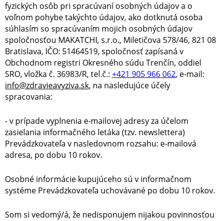
fyzických osôb pri spracúvaní osobných údajov a o
voľnom pohybe takýchto údajov, ako dotknutá osoba
súhlasím so spracúvaním mojich osobných údajov
spoločnosťou MAKATCHI, s.r.o., Miletičova 578/46, 821 08
Bratislava, IČO: 51464519, spoločnosť zapísaná v
Obchodnom registri Okresného súdu Trenčín, oddiel
SRO, vložka č. 36983/R, tel.č.:
+421 905 966 062
, e-mail:
info@zdravieavyziva.sk
, na nasledujúce účely
spracovania:
- v prípade vyplnenia e-mailovej adresy za účelom
zasielania informačného letáka (tzv. newslettera)
Prevádzkovateľa v nasledovnom rozsahu: e-mailová
adresa, po dobu 10 rokov.
Osobné informácie kupujúceho sú v informačnom
systéme Prevádzkovateľa uchovávané po dobu 10 rokov.
Som si vedomý/á, že nedisponujem nijakou povinnosťou