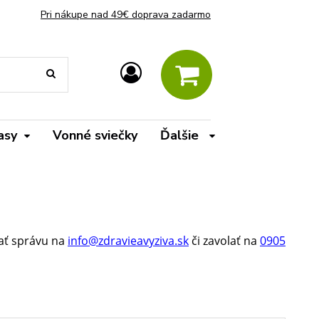
Pri nákupe nad 49€ doprava zadarmo
asy
Vonné sviečky
Ďalšie
sať správu na
info@zdravieavyziva.sk
či zavolať na
0905