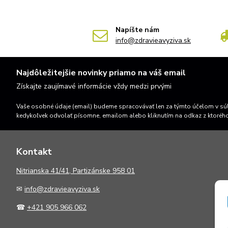
Napíšte nám
info@zdravieavyziva.sk
Najdôležitejšie novinky priamo na váš email
Získajte zaujímavé informácie vždy medzi prvými
Vaše osobné údaje (email) budeme spracovávať len za týmto účelom v súl
kedykoľvek odvolať písomne, emailom alebo kliknutím na odkaz z ktoréh
Kontakt
N
itrianska 41/41, Partizánske 958 01
✉
info@zdravieavyziva.sk
☎
+421 905 966 062