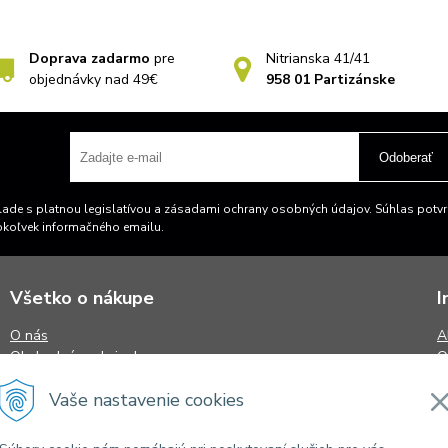
Doprava zadarmo
pre
Nitrianska 41/41
objednávky nad 49€
958 01 Partizánske
Odoberať
ade s platnou legislatívou a zásadami ochrany osobných údajov. Súhlas potvrd
okoľvek informačného emailu.
Všetko o nákupe
I
O nás
A
Obchodné podmienky
O
Reklamačný poriadok
S
Vaše nastavenie cookies
Doprava a platba
N
Osobný odber
K
Kontaktný formulár