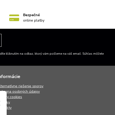
Bezpečné
online platby
íte kliknutím na odkaz, ktorý vám pošleme na váš email. Súhlas môžete
nformácie
lternatívne riešenie sporov
chrana osobných údajov
úbory cookies
ovinky
ontakty