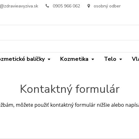
o@zdravieavyziva.sk
0905 966 062
osobný odber
zmetické balíčky
Kozmetika
Telo
Vl
Kontaktný formulár
užbám, môžete použiť kontaktný formulár nižšie alebo napí