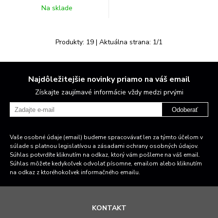
Na sklade
Produkty:
19
| Aktuálna strana:
1
/
1
Najdôležitejšie novinky priamo na váš email
Získajte zaujímavé informácie vždy medzi prvými
Odoberať
Vaše osobné údaje (email) budeme spracovávať len za týmto účelom v
súlade s platnou legislatívou a zásadami ochrany osobných údajov.
Súhlas potvrdíte kliknutím na odkaz, ktorý vám pošleme na váš email.
Súhlas môžete kedykoľvek odvolať písomne, emailom alebo kliknutím
na odkaz z ktoréhokoľvek informačného emailu.
KONTAKT