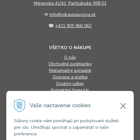
N
itrianska 41/41, Partizánske 958 01
✉
info@zdravieavyziva.sk
☎
+421 905 966 062
VŠETKO O NÁKUPE
O nás
Obchodné podmienky
Reklamačný poriadok
Doprava a platba
Osobný odber
Kontaktný formulár
FAQ
Vaše nastavenie cookies
INFORMÁCIE
Súbory cookie nám pomáhajú pri poskytovaní služieb
pre vás. Umožňujú spoznať a zapamätať si vaše
Alternatívne riešenie sporov
preferencie.
Ochrana osobných údajov