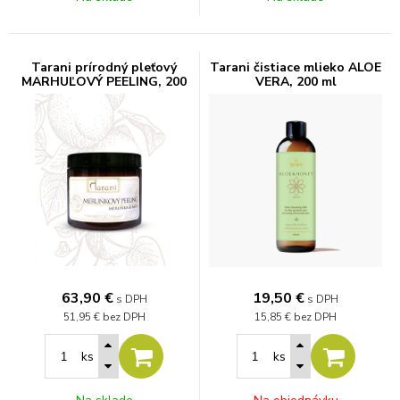
Tarani prírodný pleťový
Tarani čistiace mlieko ALOE
MARHUĽOVÝ PEELING, 200
VERA, 200 ml
g
63,90
€
19,50
€
s DPH
s DPH
51,95 €
bez DPH
15,85 €
bez DPH
ks
ks