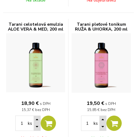
Na sklade
Na objednávku
Tarani celotelová emulzia
Tarani pleťové tonikum
ALOE VERA & MED, 200 ml
RUŽA & UHORKA, 200 ml
18,90
€
19,50
€
s DPH
s DPH
15,37 €
bez DPH
15,85 €
bez DPH
ks
ks