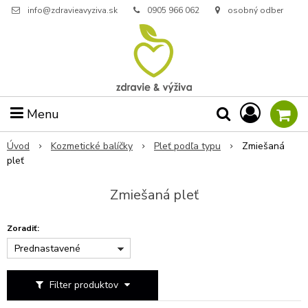
info@zdravieavyziva.sk
0905 966 062
osobný odber
Menu
Úvod
Kozmetické balíčky
Pleť podľa typu
Zmiešaná
pleť
Zmiešaná pleť
Zoradiť:
Prednastavené
Filter produktov