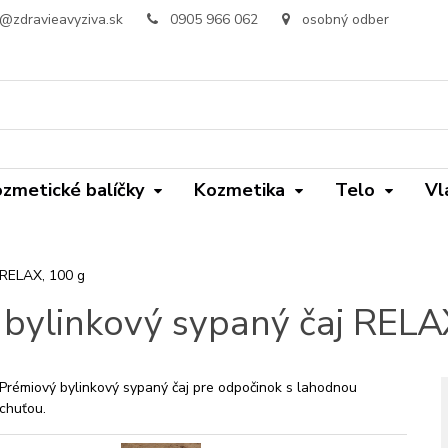
o@zdravieavyziva.sk
0905 966 062
osobný odber
zmetické balíčky
Kozmetika
Telo
Vl
 RELAX, 100 g
 bylinkový sypaný čaj RELA
Prémiový bylinkový sypaný čaj pre odpočinok s lahodnou
chuťou.