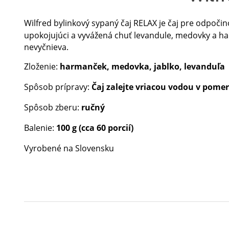
Wilfred bylinkový sypaný čaj RELAX je čaj pre odpočin
upokojujúci a
vyvážená chuť levandule, medovky a ha
nevyčnieva.
Zloženie:
harmanček, medovka, jablko, levanduľa
Spôsob prípravy:
Čaj zalejte vriacou vodou v pomere
Spôsob zberu:
ručný
Balenie:
10
0 g (cca 60 porcií)
Vyrobené na Slovensku