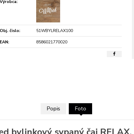
Výrobca:
Obj. čislo:
51WBYLRELAX100
EAN:
8586021770020
Popis
Foto
ed bylinkový sypaný čaj RELAX,