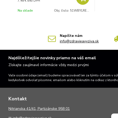
7,48 €
bez DPH
Na sklade
Obj. čislo:
51WBYLRELAX100
Napíšte nám
info@zdravieavyziva.sk
Najdôležitejšie novinky priamo na váš email
Získajte zaujímavé informácie vždy medzi prvými
Vaše osobné údaje (email) budeme spracovávať len za týmto účelom v súl
kedykoľvek odvolať písomne, emailom alebo kliknutím na odkaz z ktoréh
Kontakt
N
itrianska 41/41, Partizánske 958 01