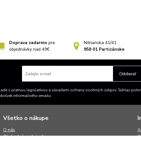
Doprava zadarmo
pre
Nitrianska 41/41
objednávky nad 49€
958 01 Partizánske
Odoberať
ade s platnou legislatívou a zásadami ochrany osobných údajov. Súhlas potvrd
okoľvek informačného emailu.
Všetko o nákupe
I
O nás
A
Obchodné podmienky
O