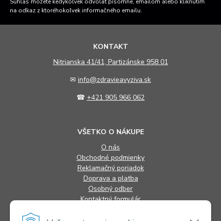
Súhlas môžete kedykoľvek odvolať písomne, emailom alebo kliknutím
na odkaz z ktoréhokoľvek informačného emailu.
KONTAKT
N
itrianska 41/41, Partizánske 958 01
✉
info@zdravieavyziva.sk
☎
+421 905 966 062
VŠETKO O NÁKUPE
O nás
Obchodné podmienky
Reklamačný poriadok
Doprava a platba
Osobný odber
Kontaktný formulár
FAQ