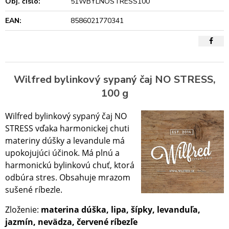
Obj. čislo:
51WBYLNOSTRESS100
EAN:
8586021770341
Wilfred bylinkový sypaný čaj NO STRESS,
100 g
Wilfred bylinkový sypaný čaj NO
STRESS vďaka harmonickej chuti
materiny dúšky a levandule má
upokojujúci účinok. Má plnú a
harmonickú bylinkovú chuť, ktorá
odbúra stres. Obsahuje mrazom
sušené ríbezle.
Zloženie:
materina dúška, lipa, šípky, levanduľa,
jazmín, nevädza, červené ríbezľe