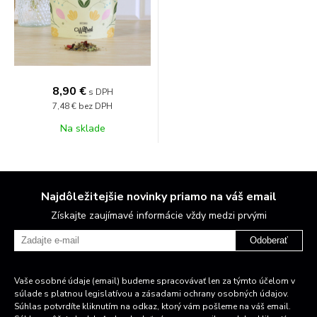
8,90 €
s DPH
7,48 €
bez DPH
Na sklade
Najdôležitejšie novinky priamo na váš email
Získajte zaujímavé informácie vždy medzi prvými
Odoberať
Vaše osobné údaje (email) budeme spracovávať len za týmto účelom v
súlade s platnou legislatívou a zásadami ochrany osobných údajov.
Súhlas potvrdíte kliknutím na odkaz, ktorý vám pošleme na váš email.