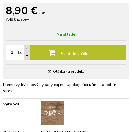
8,90
€
s DPH
7,48 €
bez DPH
Na sklade
ks
Pridať do košíka
Otázka na produkt
Prémiový bylinkový sypaný čaj má upokojujúci účinok a odbúra
stres.
Výrobca: