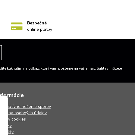
Bezpečné
online platby
íte kliknutím na odkaz, ktorý vám pošleme na váš email. Súhlas môžete
nformácie
lternatívne riešenie sporov
chrana osobných údajov
úbory cookies
ovinky
ontakty