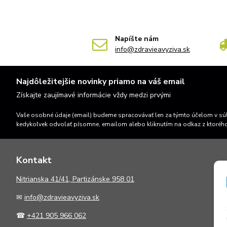
Napíšte nám
info@zdravieavyziva.sk
Najdôležitejšie novinky priamo na váš email
Získajte zaujímavé informácie vždy medzi prvými
Vaše osobné údaje (email) budeme spracovávať len za týmto účelom v súl
kedykoľvek odvolať písomne, emailom alebo kliknutím na odkaz z ktoréh
Kontakt
N
itrianska 41/41, Partizánske 958 01
✉
info@zdravieavyziva.sk
☎
+421 905 966 062