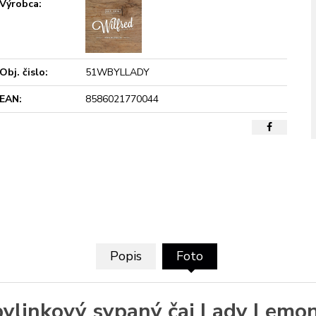
Výrobca:
Obj. čislo:
51WBYLLADY
EAN:
8586021770044
Popis
Foto
bylinkový sypaný čaj Lady Lemon