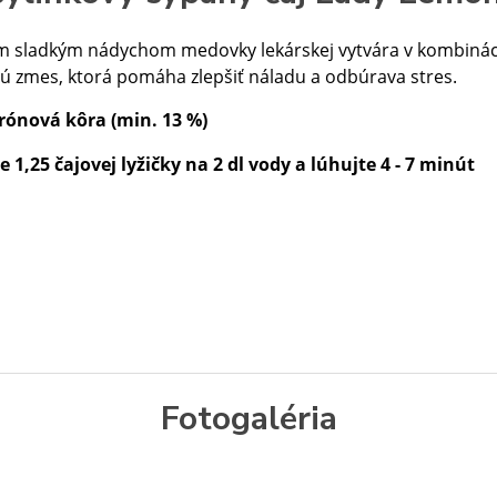
m sladkým nádychom medovky lekárskej vytvára v kombináci
ú zmes, ktorá pomáha zlepšiť náladu a odbúrava stres.
rónová kôra (min. 13 %)
 1,25 čajovej lyžičky na 2 dl vody a lúhujte 4 - 7 minút
Fotogaléria