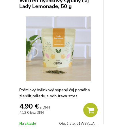
Wilfred bylinkový sypaný čaj
Lady Lemonade, 50 g
Prémiový bylinkový sypaný čaj pomáha
zlepšiť náladu a odbúrava stres.
4,90 €
s DPH
4,12 €
bez DPH
Na sklade
Obj. čislo:
51WBYLLADY