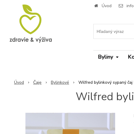
Úvod
inf
Byliny
Ko
Úvod
Čaje
Bylinkové
Wilfred bylinkový sypaný ča
Wilfred byl