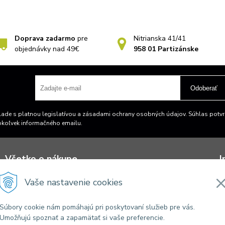
Doprava zadarmo
pre
Nitrianska 41/41
objednávky nad 49€
958 01 Partizánske
Odoberať
ade s platnou legislatívou a zásadami ochrany osobných údajov. Súhlas potvrd
okoľvek informačného emailu.
Všetko o nákupe
I
O nás
A
Vaše nastavenie cookies
Obchodné podmienky
O
Reklamačný poriadok
S
Súbory cookie nám pomáhajú pri poskytovaní služieb pre vás.
Doprava a platba
N
Umožňujú spoznať a zapamätať si vaše preferencie.
Osobný odber
K