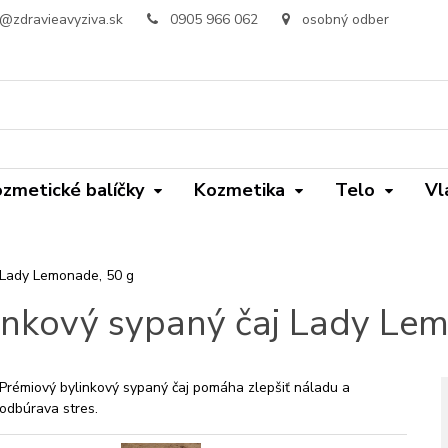
o@zdravieavyziva.sk
0905 966 062
osobný odber
zmetické balíčky
Kozmetika
Telo
Vl
j Lady Lemonade, 50 g
inkový sypaný čaj Lady Le
Prémiový bylinkový sypaný čaj pomáha zlepšiť náladu a
odbúrava stres.