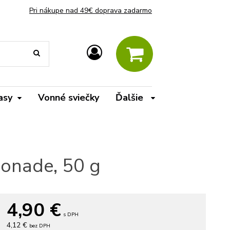
Pri nákupe nad 49€ doprava zadarmo
asy
Vonné sviečky
Ďalšie
monade, 50 g
4,90
€
s DPH
4,12 €
bez DPH