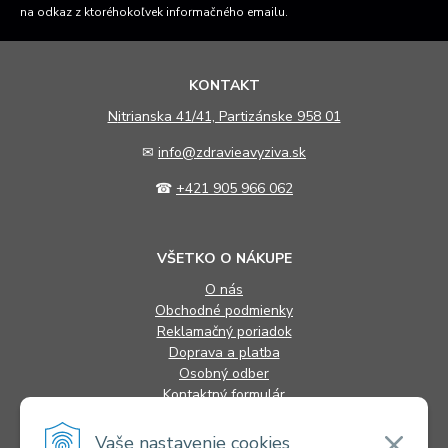
na odkaz z ktoréhokoľvek informačného emailu.
KONTAKT
N
itrianska 41/41, Partizánske 958 01
✉
info@zdravieavyziva.sk
☎
+421 905 966 062
VŠETKO O NÁKUPE
O nás
Obchodné podmienky
Reklamačný poriadok
Doprava a platba
Osobný odber
Kontaktný formulár
FAQ
Vaše nastavenie cookies