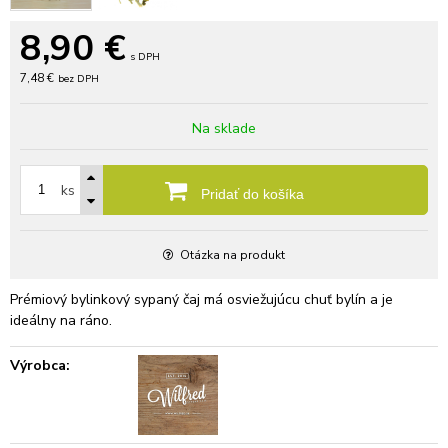
8,90
€
s DPH
7,48 €
bez DPH
Na sklade
ks
Pridať do košíka
Otázka na produkt
Prémiový bylinkový sypaný čaj má osviežujúcu chuť bylín a je
ideálny na ráno.
Výrobca: