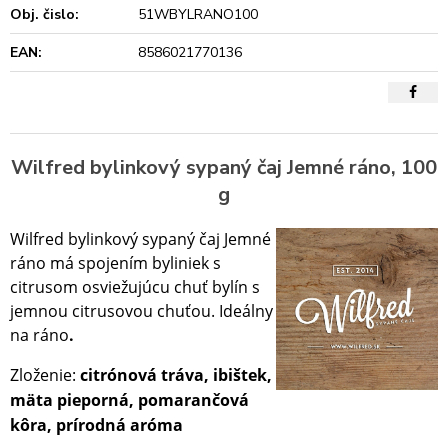
Obj. čislo:
51WBYLRANO100
EAN:
8586021770136
Wilfred bylinkový sypaný čaj Jemné ráno, 100
g
Wilfred bylinkový sypaný čaj Jemné
ráno má spojením byliniek s
citrusom
osviežujúcu chuť bylín s
jemnou citrusovou chuťou.
Ideálny
na
ráno
.
Zloženie:
citrónová tráva, ibištek,
mäta pieporná, pomarančová
kôra, prírodná aróma