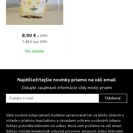
8,90 €
s DPH
7,48 €
bez DPH
Na sklade
Najdôležitejšie novinky priamo na váš email
Získajte zaujímavé informácie vždy medzi prvými
Odoberať
Vaše osobné údaje (email) budeme spracovávať len za týmto účelom v
súlade s platnou legislatívou a zásadami ochrany osobných údajov.
Súhlas potvrdíte kliknutím na odkaz, ktorý vám pošleme na váš email.
Súhlas môžete kedykoľvek odvolať písomne, emailom alebo kliknutím