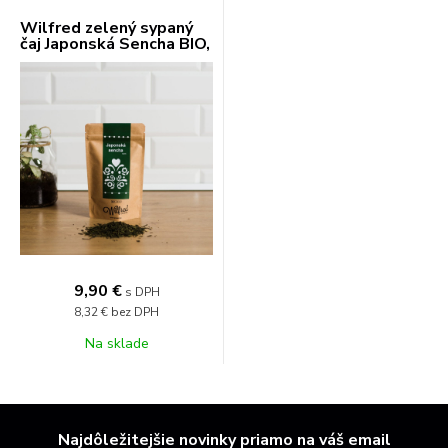
Wilfred zelený sypaný
čaj Japonská Sencha BIO,
100 g
9,90 €
s DPH
8,32 €
bez DPH
Na sklade
Najdôležitejšie novinky priamo na váš email