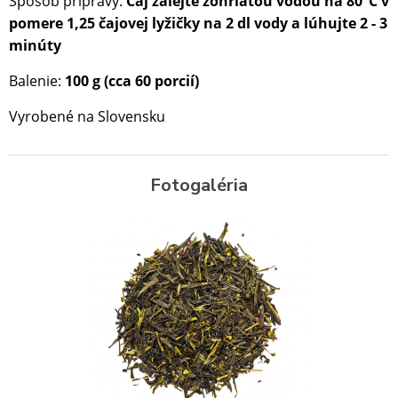
Spôsob prípravy:
Čaj zalejte zohriatou vodou na 80
°C
v
pomere 1,25 čajovej lyžičky na 2 dl vody a lúhujte 2 -
3
minúty
Balenie:
10
0 g (cca 60 porcií)
Vyrobené na Slovensku
Fotogaléria