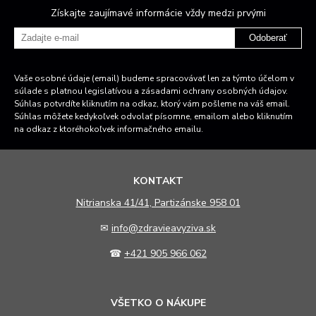
Získajte zaujímavé informácie vždy medzi prvými
Odoberať
Vaše osobné údaje (email) budeme spracovávať len za týmto účelom v
súlade s platnou legislatívou a zásadami ochrany osobných údajov.
Súhlas potvrdíte kliknutím na odkaz, ktorý vám pošleme na váš email.
Súhlas môžete kedykoľvek odvolať písomne, emailom alebo kliknutím
na odkaz z ktoréhokoľvek informačného emailu.
KONTAKT
N
itrianska 41/41, Partizánske 958 01
✉
info@zdravieavyziva.sk
☎
+421 905 966 062
VŠETKO O NÁKUPE