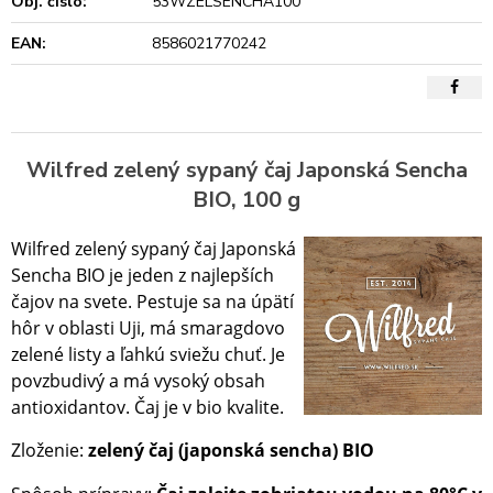
Obj. čislo:
53WZELSENCHA100
EAN:
8586021770242
Wilfred zelený sypaný čaj Japonská Sencha
BIO, 100 g
Wilfred zelený sypaný čaj Japonská
Sencha BIO je jeden z najlepších
čajov na svete. Pestuje sa na úpätí
hôr v oblasti Uji, má smaragdovo
zelené listy a ľahkú sviežu chuť. Je
povzbudivý a má vysoký obsah
antioxidantov. Čaj je v bio kvalite.
Zloženie:
zelený čaj (japonská sencha) BIO