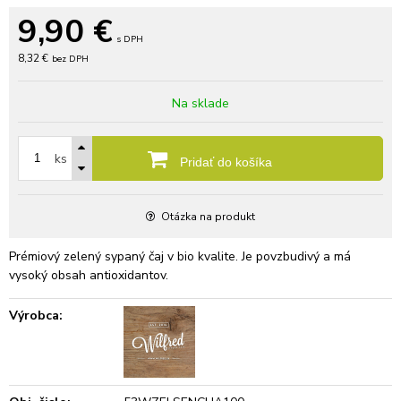
9,90
€
s DPH
8,32 €
bez DPH
Na sklade
ks
Pridať do košíka
Otázka na produkt
Prémiový zelený sypaný čaj v bio kvalite. Je povzbudivý a má
vysoký obsah antioxidantov.
Výrobca: