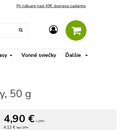
Pri nákupe nad 49€ doprava zadarmo
asy
Vonné sviečky
Ďalšie
y, 50 g
4,90
€
s DPH
4,12 €
bez DPH