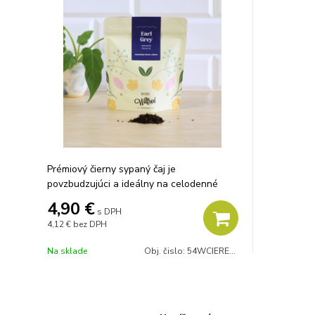
Prémiový čierny sypaný čaj je
povzbudzujúci a ideálny na celodenné
pitie.
4,90 €
s DPH
4,12 €
bez DPH
Na sklade
Obj. čislo:
54WCIEREARL