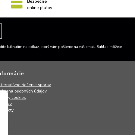
Bezpečné
online platby
íte kliknutím na odkaz, ktorý vám pošleme na váš email. Súhlas môžete
nformácie
lternatívne riešenie sporov
chrana osobných údajov
úbory cookies
ovinky
ontakty