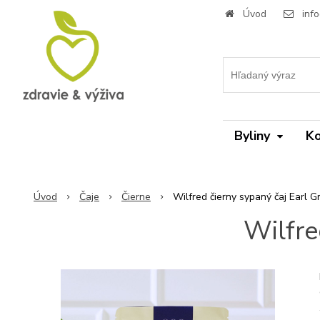
Úvod
inf
Byliny
Ko
Úvod
Čaje
Čierne
Wilfred čierny sypaný čaj Earl G
Wilfre