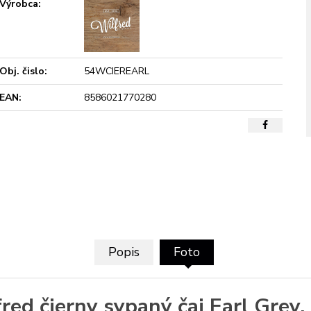
Výrobca:
Obj. čislo:
54WCIEREARL
EAN:
8586021770280
Popis
Foto
red čierny sypaný čaj Earl Grey,