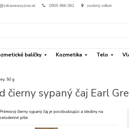
o@zdravieavyziva.sk
0905 966 062
osobný odber
zmetické balíčky
Kozmetika
Telo
Vl
rey, 50 g
d čierny sypaný čaj Earl Gre
Prémiový čierny sypaný čaj je povzbudzujúci a ideálny na
celodenné pitie.