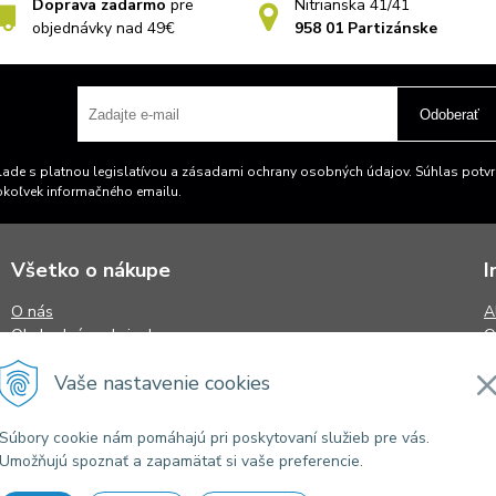
Doprava zadarmo
pre
Nitrianska 41/41
objednávky nad 49€
958 01 Partizánske
Odoberať
ade s platnou legislatívou a zásadami ochrany osobných údajov. Súhlas potvrd
okoľvek informačného emailu.
Všetko o nákupe
I
O nás
A
Obchodné podmienky
O
Reklamačný poriadok
S
Vaše nastavenie cookies
Doprava a platba
N
Osobný odber
K
Kontaktný formulár
Súbory cookie nám pomáhajú pri poskytovaní služieb pre vás.
FAQ
Umožňujú spoznať a zapamätať si vaše preferencie.