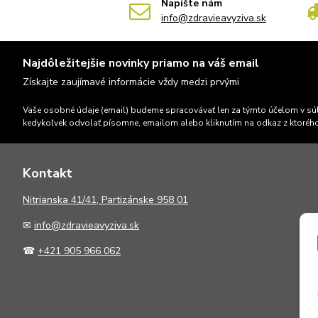
Napíšte nám
info@zdravieavyziva.sk
Najdôležitejšie novinky priamo na váš email
Získajte zaujímavé informácie vždy medzi prvými
Vaše osobné údaje (email) budeme spracovávať len za týmto účelom v súl
kedykoľvek odvolať písomne, emailom alebo kliknutím na odkaz z ktoréh
Kontakt
N
itrianska 41/41, Partizánske 958 01
✉
info@zdravieavyziva.sk
☎
+421 905 966 062