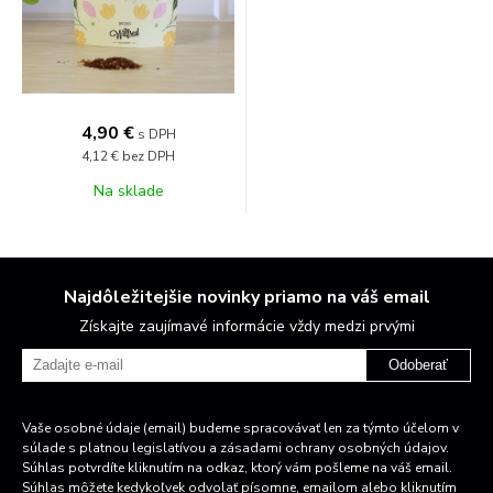
4,90 €
s DPH
4,12 €
bez DPH
Na sklade
Najdôležitejšie novinky priamo na váš email
Získajte zaujímavé informácie vždy medzi prvými
Odoberať
Vaše osobné údaje (email) budeme spracovávať len za týmto účelom v
súlade s platnou legislatívou a zásadami ochrany osobných údajov.
Súhlas potvrdíte kliknutím na odkaz, ktorý vám pošleme na váš email.
Súhlas môžete kedykoľvek odvolať písomne, emailom alebo kliknutím