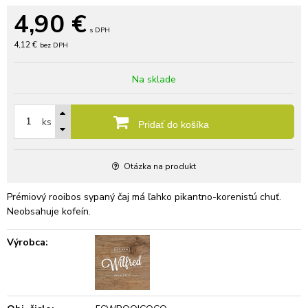
4,90
€
s DPH
4,12 €
bez DPH
Na sklade
ks
Pridať do košíka
Otázka na produkt
Prémiový rooibos sypaný čaj má ľahko pikantno-korenistú chuť.
Neobsahuje kofeín.
Výrobca: