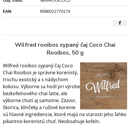
Obj. čislo:
56WROOICOCO
EAN:
8586021770174
Wilfred rooibos sypaný čaj Coco Chai
Rooibos, 50 g
Wilfred rooibos sypaný čaj Coco
Chai Rooibos je správne korenistý,
trochu exotický a s nádychom
kokosu. Výborne sa hodí pri výrobe
bezkofeínového chai latte, ale
výborne chutí aj samotne. Zázvor,
škorica, klinčeky a ružové korenie
sú hlavné ingrediencie, ktoré majú na starosti jeho ľahko
pikantno-korenistú chuť. Neobsahuje kofeín.