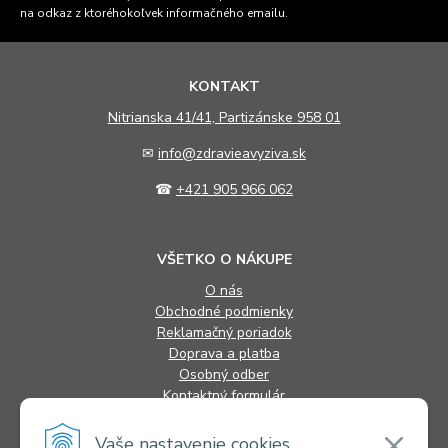
na odkaz z ktoréhokoľvek informačného emailu.
KONTAKT
N
itrianska 41/41, Partizánske 958 01
✉
info@zdravieavyziva.sk
☎
+421 905 966 062
VŠETKO O NÁKUPE
O nás
Obchodné podmienky
Reklamačný poriadok
Doprava a platba
Osobný odber
Kontaktný formulár
FAQ
Vaše nastavenie cookies