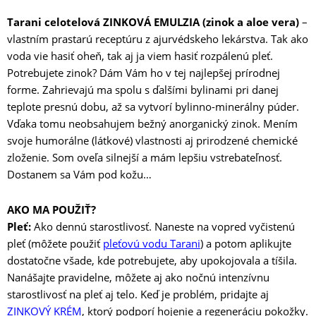
Tarani celotelová ZINKOVÁ EMULZIA (zinok a aloe vera)
–
vlastním prastarú receptúru z ajurvédskeho lekárstva. Tak ako
voda vie hasiť oheň, tak aj ja viem hasiť rozpálenú pleť.
Potrebujete zinok? Dám Vám ho v tej najlepšej prírodnej
forme. Zahrievajú ma spolu s ďalšími bylinami pri danej
teplote presnú dobu, až sa vytvorí bylinno-minerálny púder.
Vďaka tomu neobsahujem bežný anorganický zinok. Mením
svoje humorálne (látkové) vlastnosti aj prirodzené chemické
zloženie. Som oveľa silnejší a mám lepšiu vstrebateľnosť.
Dostanem sa Vám pod kožu…
AKO MA POUŽIŤ?
Pleť:
Ako dennú starostlivosť. Naneste na vopred vyčistenú
pleť (môžete použiť
pleťovú vodu Tarani
) a potom aplikujte
dostatočne všade, kde potrebujete, aby upokojovala a tíšila.
Nanášajte pravidelne, môžete aj ako nočnú intenzívnu
starostlivosť na pleť aj telo. Keď je problém, pridajte aj
ZINKOVÝ KRÉM
, ktorý podporí hojenie a regeneráciu pokožky.