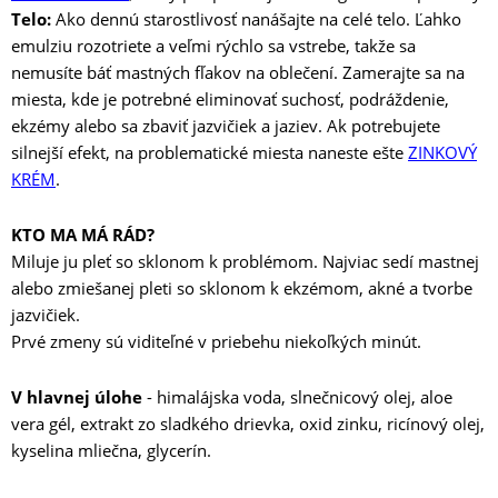
Telo:
Ako dennú starostlivosť nanášajte na celé telo. Ľahko
emulziu rozotriete a veľmi rýchlo sa vstrebe, takže sa
nemusíte báť mastných fľakov na oblečení. Zamerajte sa na
miesta, kde je potrebné eliminovať suchosť, podráždenie,
ekzémy alebo sa zbaviť jazvičiek a jaziev. Ak potrebujete
silnejší efekt, na problematické miesta naneste ešte
ZINKOVÝ
KRÉM
.
KTO MA MÁ RÁD?
Miluje ju pleť so sklonom k ​​problémom. Najviac sedí mastnej
alebo zmiešanej pleti so sklonom k ​​ekzémom, akné a tvorbe
jazvičiek.
Prvé zmeny sú viditeľné v priebehu niekoľkých minút.
V hlavnej úlohe
- himalájska voda, slnečnicový olej, aloe
vera gél, extrakt zo sladkého drievka, oxid zinku, ricínový olej,
kyselina mliečna, glycerín.