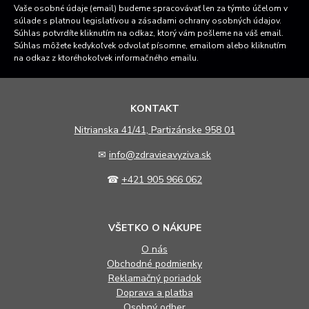
Vaše osobné údaje (email) budeme spracovávať len za týmto účelom v
súlade s platnou legislatívou a zásadami ochrany osobných údajov.
Súhlas potvrdíte kliknutím na odkaz, ktorý vám pošleme na váš email.
Súhlas môžete kedykoľvek odvolať písomne, emailom alebo kliknutím
na odkaz z ktoréhokoľvek informačného emailu.
KONTAKT
N
itrianska 41/41, Partizánske 958 01
✉
info@zdravieavyziva.sk
☎
+421 905 966 062
VŠETKO O NÁKUPE
O nás
Obchodné podmienky
Reklamačný poriadok
Doprava a platba
Osobný odber