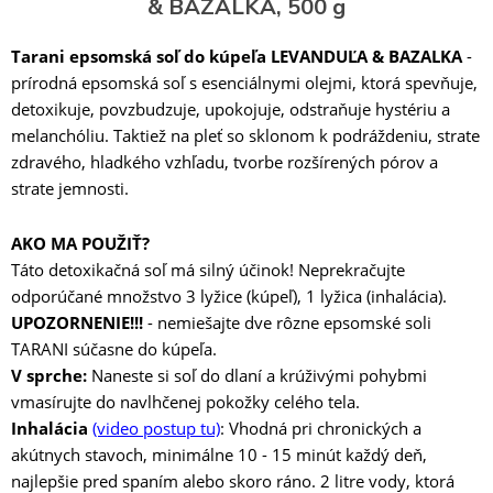
& BAZALKA, 500 g
Tarani epsomská soľ do kúpeľa LEVANDUĽA & BAZALKA
-
prírodná epsomská soľ s esenciálnymi olejmi, ktorá spevňuje,
detoxikuje, povzbudzuje, upokojuje, odstraňuje hystériu a
melanchóliu. Taktiež na pleť so sklonom k ​​podráždeniu, strate
zdravého, hladkého vzhľadu, tvorbe rozšírených pórov a
strate jemnosti.
AKO MA POUŽIŤ?
Táto detoxikačná soľ má silný účinok! Neprekračujte
odporúčané množstvo 3 lyžice (kúpeľ), 1 lyžica (inhalácia).
UPOZORNENIE!!!
- nemiešajte dve rôzne epsomské soli
TARANI súčasne do kúpeľa.
V sprche:
Naneste si soľ do dlaní a krúživými pohybmi
vmasírujte do navlhčenej pokožky celého tela.
Inhalácia
(video postup tu)
: Vhodná pri chronických a
akútnych stavoch, minimálne 10 - 15 minút každý deň,
najlepšie pred spaním alebo skoro ráno. 2 litre vody, ktorá