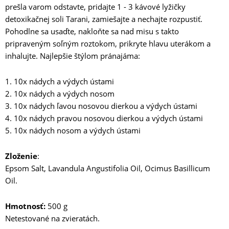
prešla varom odstavte, pridajte 1 - 3 kávové lyžičky
detoxikačnej soli Tarani, zamiešajte a nechajte rozpustiť.
Pohodlne sa usaďte, nakloňte sa nad misu s takto
pripraveným soľným roztokom, prikryte hlavu uterákom a
inhalujte. Najlepšie štýlom pránajáma:
1. 10x nádych a výdych ústami
2. 10x nádych a výdych nosom
3. 10x nádych ľavou nosovou dierkou a výdych ústami
4. 10x nádych pravou nosovou dierkou a výdych ústami
5. 10x nádych nosom a výdych ústami
Zloženie
:
Epsom Salt, Lavandula Angustifolia Oil, Ocimus Basillicum
Oil.
Hmotnosť:
500 g
Netestované na zvieratách.