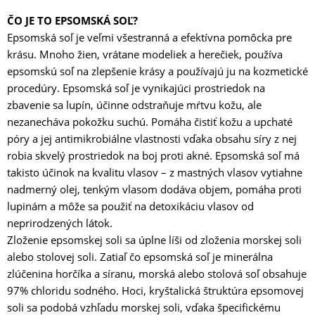
ČO JE TO EPSOMSKÁ SOĽ?
Epsomská soľ je veľmi všestranná a efektívna pomôcka pre
krásu. Mnoho žien, vrátane modeliek a herečiek, používa
epsomskú soľ na zlepšenie krásy a používajú ju na kozmetické
procedúry. Epsomská soľ je vynikajúci prostriedok na
zbavenie sa lupín, účinne odstraňuje mŕtvu kožu, ale
nezanecháva pokožku suchú. Pomáha čistiť kožu a upchaté
póry a jej antimikrobiálne vlastnosti vďaka obsahu síry z nej
robia skvelý prostriedok na boj proti akné. Epsomská soľ má
takisto účinok na kvalitu vlasov – z mastných vlasov vytiahne
nadmerný olej, tenkým vlasom dodáva objem, pomáha proti
lupinám a môže sa použiť na detoxikáciu vlasov od
neprirodzených látok.
Zloženie epsomskej soli sa úplne líši od zloženia morskej soli
alebo stolovej soli. Zatiaľ čo epsomská soľ je minerálna
zlúčenina horčíka a síranu, morská alebo stolová soľ obsahuje
97% chloridu sodného. Hoci, kryštalická štruktúra epsomovej
soli sa podobá vzhľadu morskej soli, vďaka špecifickému