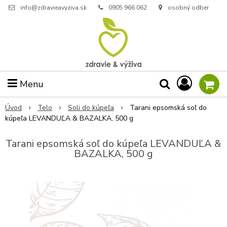
info@zdravieavyziva.sk
0905 966 062
osobný odber
Menu
Úvod
Telo
Soli do kúpeľa
Tarani epsomská soľ do
kúpeľa LEVANDUĽA & BAZALKA, 500 g
Tarani epsomská soľ do kúpeľa LEVANDUĽA &
BAZALKA, 500 g