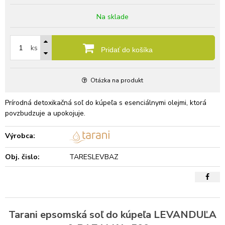
Na sklade
ks
Pridať do košíka
Otázka na produkt
Prírodná detoxikačná soľ do kúpeľa s esenciálnymi olejmi, ktorá
povzbudzuje a upokojuje.
Výrobca:
Obj. čislo:
TARESLEVBAZ
Tarani epsomská soľ do kúpeľa LEVANDUĽA