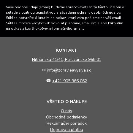
Vaše osobné údaje (email) budeme spracovávať len za týmto účelom v
súlade s platnou legislatívou a zásadami ochrany osobných údajov.
Súhlas potvrdíte kliknutím na odkaz, ktorý vám pošleme na váš email.
Súhlas môžete kedykoľvek odvolať písomne, emailom alebo kliknutím
na odkaz z ktoréhokoľvek informačného emailu.
KONTAKT
N
itrianska 41/41, Partizánske 958 01
✉
info@zdravieavyziva.sk
☎
+421 905 966 062
VŠETKO O NÁKUPE
O nás
Obchodné podmienky
Reklamačný poriadok
Doprava a platba