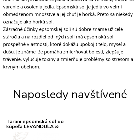
varenie a osolenia jedla. Epsomská soľ je jedlá vo veľmi
obmedzenom množstve a jej chuť je horká. Preto sa niekedy
označuje ako horká soľ.
Zázračné účinky epsomskej soli sú dobre známe už celé
stáročia a na rozdiel od iných solí má epsomská soľ
prospešné vlastnosti, ktoré dokážu upokojiť telo, myseľ a
dušu. Je známe, že pomáha zmierňovať bolesti, zlepšuje
trávenie, vylučuje toxíny a zmierňuje problémy so stresom a
krvným obehom.
Naposledy navštívené
Tarani epsomská soľ do
kúpeľa LEVANDUĽA &
BAZALKA, 500 g