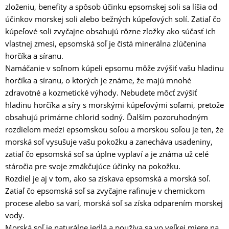
zloženiu, benefity a spôsob účinku epsomskej soli sa líšia od
účinkov morskej soli alebo bežných kúpeľových solí. Zatiaľ čo
kúpeľové soli zvyčajne obsahujú rôzne zložky ako súčasť ich
vlastnej zmesi, epsomská soľ je čistá minerálna zlúčenina
horčíka a síranu.
Namáčanie v soľnom kúpeli epsomu môže zvýšiť vašu hladinu
horčíka a síranu, o ktorých je známe, že majú mnohé
zdravotné a kozmetické výhody. Nebudete môcť zvýšiť
hladinu horčíka a síry s morskými kúpeľovými soľami, pretože
obsahujú primárne chlorid sodný. Ďalším pozoruhodným
rozdielom medzi epsomskou soľou a morskou soľou je ten, že
morská soľ vysušuje vašu pokožku a zanecháva usadeniny,
zatiaľ čo epsomská soľ sa úplne vyplaví a je známa už celé
stáročia pre svoje zmäkčujúce účinky na pokožku.
Rozdiel je aj v tom, ako sa získava epsomská a morská soľ.
Zatiaľ čo epsomská soľ sa zvyčajne rafinuje v chemickom
procese alebo sa varí, morská soľ sa získa odparením morskej
vody.
Morská soľ je naturálne jedlá a používa sa vo veľkej miere na