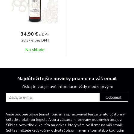
34,90 €
s DPH
28,37 €
bez DPH
Na sklade
Najdôležitejšie novinky priamo na váš email
Získajte zaujímavé informácie vždy medzi prvými
Odoberať
Vaše osobné údaje (email) budeme spracovávať len za týmto účelom v
súlade s platnou legislatívou a zásadami ochrany osobných údajov.
Súhlas potvrdíte kliknutím na odkaz, ktorý vám pošleme na váš email.
Súhlas môžete kedykoľvek odvolať písomne, emailom alebo kliknutím