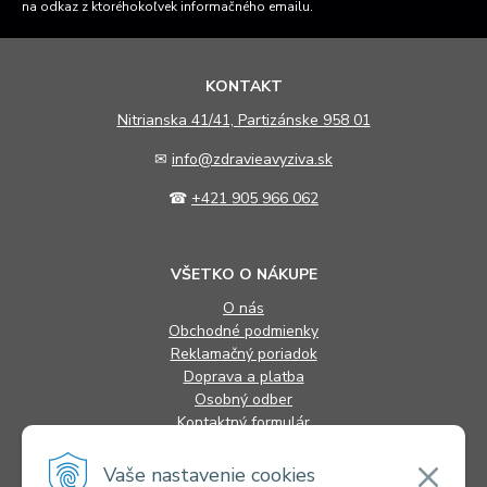
na odkaz z ktoréhokoľvek informačného emailu.
KONTAKT
N
itrianska 41/41, Partizánske 958 01
✉
info@zdravieavyziva.sk
☎
+421 905 966 062
VŠETKO O NÁKUPE
O nás
Obchodné podmienky
Reklamačný poriadok
Doprava a platba
Osobný odber
Kontaktný formulár
FAQ
Vaše nastavenie cookies