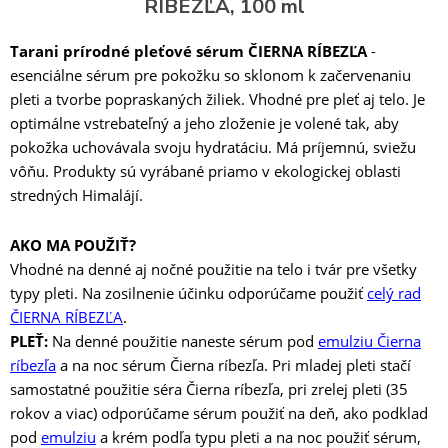
RÍBEZĽA, 100 ml
Tarani prírodné pleťové sérum ČIERNA RÍBEZĽA
-
esenciálne sérum pre pokožku so sklonom k ​​začervenaniu
pleti a tvorbe popraskaných žiliek. Vhodné pre pleť aj telo. Je
optimálne vstrebateľný a jeho zloženie je volené tak, aby
pokožka uchovávala svoju hydratáciu. Má príjemnú, sviežu
vôňu. Produkty sú vyrábané priamo v ekologickej oblasti
stredných Himalájí.
AKO MA POUŽIŤ?
Vhodné na denné aj nočné použitie na telo i tvár pre všetky
typy pleti. Na zosilnenie účinku odporúčame použiť
celý rad
ČIERNA RÍBEZĽA
.
PLEŤ:
Na denné použitie naneste sérum pod
emulziu Čierna
ríbezľa
a na noc sérum Čierna ríbezľa. Pri mladej pleti stačí
samostatné použitie séra Čierna ríbezľa, pri zrelej pleti (35
rokov a viac) odporúčame sérum použiť na deň, ako podklad
pod
emulziu
a krém podľa typu pleti a na noc použiť sérum,