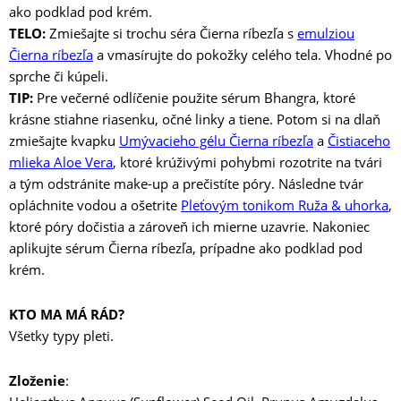
ako podklad pod krém.
TELO:
Zmiešajte si trochu séra Čierna ríbezľa s
emulziou
Čierna ríbezľa
a vmasírujte do pokožky celého tela. Vhodné po
sprche či kúpeli.
TIP:
Pre večerné odlíčenie použite sérum Bhangra, ktoré
krásne stiahne riasenku, očné linky a tiene. Potom si na dlaň
zmiešajte kvapku
Umývacieho gélu Čierna ríbezľa
a
Čistiaceho
mlieka Aloe Vera
, ktoré krúživými pohybmi rozotrite na tvári
a tým odstránite make-up a prečistíte póry. Následne tvár
opláchnite vodou a ošetrite
Pleťovým tonikom Ruža & uhorka
,
ktoré póry dočistia a zároveň ich mierne uzavrie. Nakoniec
aplikujte sérum Čierna ríbezľa, prípadne ako podklad pod
krém.
KTO MA MÁ RÁD?
Všetky typy pleti.
Zloženie
: