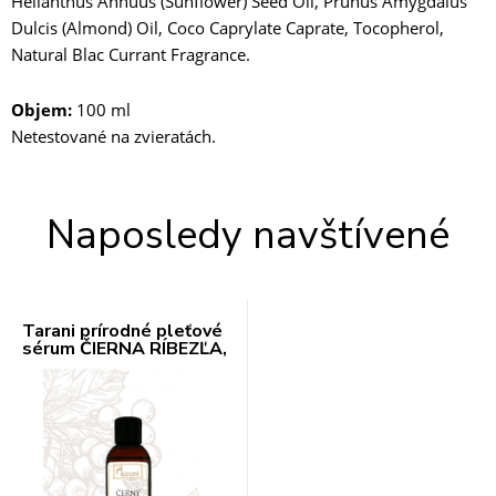
Helianthus Annuus (Sunflower) Seed Oil, Prunus Amygdalus
Dulcis (Almond) Oil, Coco Caprylate Caprate, Tocopherol,
Natural Blac Currant Fragrance.
Objem:
100 ml
Netestované na zvieratách.
Naposledy navštívené
Tarani prírodné pleťové
sérum ČIERNA RÍBEZĽA,
100 ml