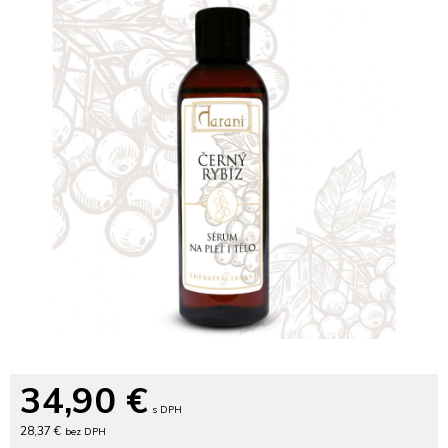
34,90
€
s DPH
28,37 €
bez DPH