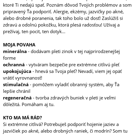
ktoré Ti nedajú spať. Poznám dôvod Tvojich problémov a som
pripravený Ťa podporiť. Alergie, ekzémy, jazvičky po akné,
alebo drobné poranenia, tak toho bolo už dosť! Zaslúžiš si
zdravú a odolnú pokožku, ktorá plesá radosťou! Užívaj a
prežívaj, ten pocit, ten dotyk...
MOJA POVAHA
minerálna
- dodávam pleti zinok v tej najprirodzenejšej
forme
ochranná
- vytváram bezpečie pre extrémne citlivú pleť
upokojujúca
- hnevá sa Tvoja pleť? Nevadí, viem jej opäť
vrátiť vyrovnanosť!
stimulačná
- pomôžem vyladiť obranný systém, aby Ťa
lepšie chránil
regeneračná
- tvorba zdravých buniek v pleti je veľmi
dôležitá. Pomáham aj tu.
KTO MA MÁ RÁD?
Si extrémne citlivá? Potrebuješ podporiť hojenie jaziev a
jazvičiek po akné, alebo drobných raniek, či modrín? Som tu