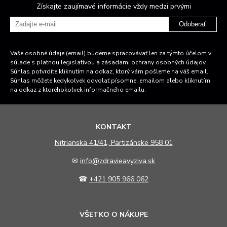
Získajte zaujímavé informácie vždy medzi prvými
Odoberať
Vaše osobné údaje (email) budeme spracovávať len za týmto účelom v
súlade s platnou legislatívou a zásadami ochrany osobných údajov.
Súhlas potvrdíte kliknutím na odkaz, ktorý vám pošleme na váš email.
Súhlas môžete kedykoľvek odvolať písomne, emailom alebo kliknutím
na odkaz z ktoréhokoľvek informačného emailu.
KONTAKT
N
itrianska 41/41, Partizánske 958 01
✉
info@zdravieavyziva.sk
☎
+421 905 966 062
VŠETKO O NÁKUPE