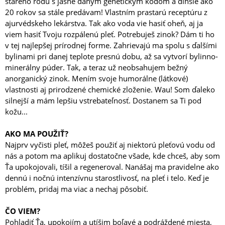
starého rodu s jasne daným genetickým kódom a dlhšie ako
20 rokov sa stále predávam! Vlastním prastarú receptúru z
ajurvédskeho lekárstva. Tak ako voda vie hasiť oheň, aj ja
viem hasiť Tvoju rozpálenú pleť. Potrebuješ zinok? Dám ti ho
v tej najlepšej prírodnej forme. Zahrievajú ma spolu s ďalšími
bylinami pri danej teplote presnú dobu, až sa vytvorí bylinno-
minerálny púder. Tak, a teraz už neobsahujem bežný
anorganický zinok. Mením svoje humorálne (látkové)
vlastnosti aj prirodzené chemické zloženie. Wau! Som ďaleko
silnejší a mám lepšiu vstrebateľnosť. Dostanem sa Ti pod
kožu...
AKO MA POUŽIŤ?
Najprv vyčisti pleť, môžeš použiť aj niektorú pleťovú vodu od
nás a potom ma aplikuj dostatočne všade, kde chceš, aby som
Ťa upokojovali, tíšil a regeneroval. Nanášaj ma pravidelne ako
dennú i nočnú intenzívnu starostlivosť, na pleť i telo. Keď je
problém, pridaj ma viac a nechaj pôsobiť.
ČO VIEM?
Pohladiť Ťa, upokojím a utíšim boľavé a podráždené miesta,