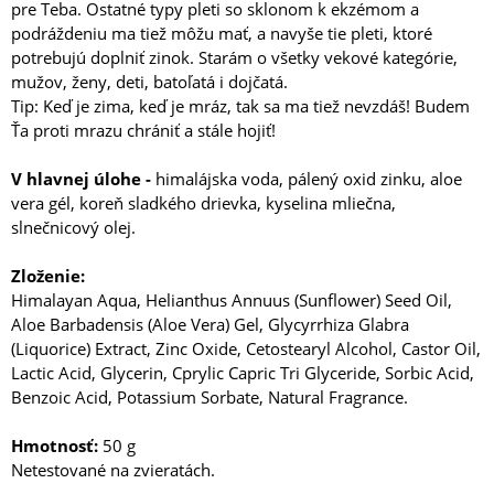
pre Teba. Ostatné typy pleti so sklonom k ekzémom a
podráždeniu ma tiež môžu mať, a navyše tie pleti, ktoré
potrebujú doplniť zinok. Starám o všetky vekové kategórie,
mužov, ženy, deti, batoľatá i dojčatá.
Tip: Keď je zima, keď je mráz, tak sa ma tiež nevzdáš! Budem
Ťa proti mrazu chrániť a stále hojiť!
V hlavnej úlohe -
himalájska voda, pálený oxid zinku, aloe
vera gél, koreň sladkého drievka, kyselina mliečna,
slnečnicový olej.
Zloženie:
Himalayan Aqua, Helianthus Annuus (Sunflower) Seed Oil,
Aloe Barbadensis (Aloe Vera) Gel, Glycyrrhiza Glabra
(Liquorice) Extract, Zinc Oxide, Cetostearyl Alcohol, Castor Oil,
Lactic Acid, Glycerin, Cprylic Capric Tri Glyceride, Sorbic Acid,
Benzoic Acid, Potassium Sorbate, Natural Fragrance.
Hmotnosť:
50 g
Netestované na zvieratách.