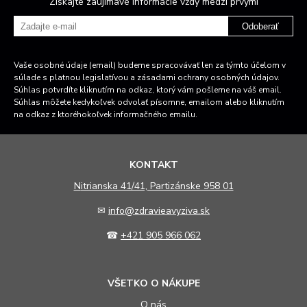
Získajte zaujímavé informácie vždy medzi prvými
Odoberať
Vaše osobné údaje (email) budeme spracovávať len za týmto účelom v
súlade s platnou legislatívou a zásadami ochrany osobných údajov.
Súhlas potvrdíte kliknutím na odkaz, ktorý vám pošleme na váš email.
Súhlas môžete kedykoľvek odvolať písomne, emailom alebo kliknutím
na odkaz z ktoréhokoľvek informačného emailu.
KONTAKT
N
itrianska 41/41, Partizánske 958 01
✉
info@zdravieavyziva.sk
☎
+421 905 966 062
VŠETKO O NÁKUPE
O nás