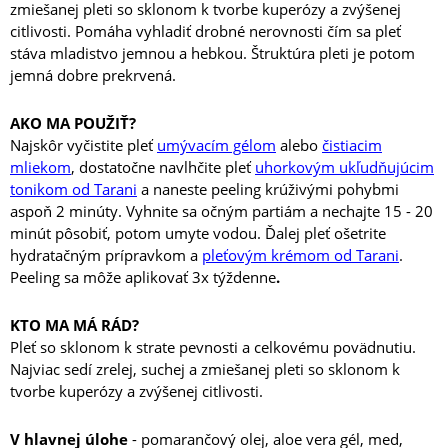
zmiešanej pleti so sklonom k tvorbe kuperózy a zvýšenej
citlivosti. Pomáha vyhladiť drobné nerovnosti čím sa pleť
stáva mladistvo jemnou a hebkou. Štruktúra pleti je potom
jemná dobre prekrvená.
AKO MA POUŽIŤ?
Najskôr vyčistite pleť
umývacím gélom
alebo
čistiacim
mliekom
, dostatočne navlhčite pleť
uhorkovým ukľudňujúcim
tonikom od Tarani
a naneste peeling krúživými pohybmi
aspoň 2 minúty. Vyhnite sa očným partiám a nechajte 15 - 20
minút pôsobiť, potom umyte vodou. Ďalej pleť ošetrite
hydratačným prípravkom a
pleťovým krémom od Tarani
.
Peeling sa môže aplikovať 3x týždenne
.
KTO MA MÁ RÁD?
Pleť so sklonom k ​​strate pevnosti a celkovému povädnutiu.
Najviac sedí zrelej, suchej a zmiešanej pleti so sklonom k ​​
tvorbe kuperózy a zvýšenej citlivosti.
V hlavnej úlohe
- pomarančový olej, aloe vera gél, med,