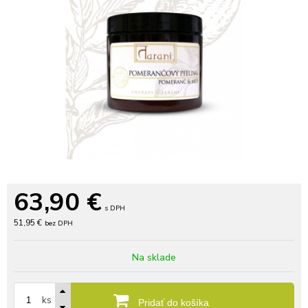
63,90
€
s DPH
51,95 €
bez DPH
Na sklade
ks
Pridať do košíka