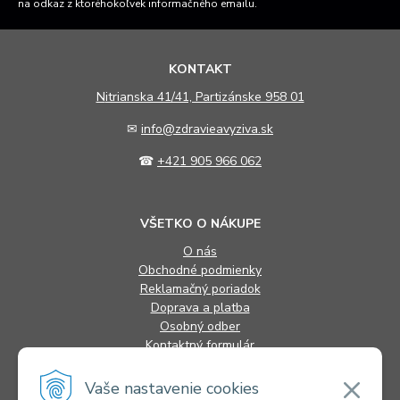
na odkaz z ktoréhokoľvek informačného emailu.
KONTAKT
N
itrianska 41/41, Partizánske 958 01
✉
info@zdravieavyziva.sk
☎
+421 905 966 062
VŠETKO O NÁKUPE
O nás
Obchodné podmienky
Reklamačný poriadok
Doprava a platba
Osobný odber
Kontaktný formulár
FAQ
Vaše nastavenie cookies