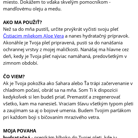
miesto. Dokážem to vďaka skvelým pomocníkom -
mandľovému oleju a medu.
AKO MA POUŽIŤ?
Než sa do mňa pustíš, určite prvýkrát vyčisti svoju pleť
Čistiacim mliekom Aloe Vera
a nanes hydratačný prípravok.
Akonáhle je Tvoja pleť pripravená, pusti sa do nanášania
ochrannej vrstvy z mojej maličkosti. Nanášaj ma hlavne cez
deň, kedy je Tvoja pleť najviac namáhaná, predovšetkým v
zimnom období.
ČO VIEM?
Ak je Tvoja pokožka ako Sahara alebo Ťa trápi začervenanie v
chladnom počasí, obráť sa na mňa. Som Ti k dispozícii
kedykoľvek si len budeš priať. Premastiť a zregenerovať
všetko, kam ma nanesieš. Vraciam šťavu všetkým typom pleti
a zaujímam sa aj o bojové umenia. Budem Tvojim parťákom
pri každom boji s bičovaním mrazivého vetra.
MOJA POVAHA
hydratačná
- prenikám hlboko do Tvojej pleti, kde ju