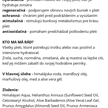
hydratuje zvnútra
regeneračná
- podporujem obnovu nových buniek v pleti
ochranná
- chránim pleť pred podráždením a vysúšaním
stimulačná
- stimulujú bunkový metabolizmus pre krásu
pleti
antioxidačná
- pomáham predchádzať poškodeniu pleti
KTO MA MÁ RÁD?
Všetky pleti, ktoré potrebujú trošku alebo viac posilniť a
intenzívne hydratovať.
Zrelá, suchá, normálna, zmiešaná, ale aj mastná sa lepšie cíti,
keď jej môžem zabaliť do svojej hodvábne perinky.
V hlavnej úlohe -
himalájska voda, mandľový olej,
marhuľový olej, med a aloe vera gél.
Zloženie:
Himalayan Aqua, Helianthus Annuus (Sunflower) Seed Oil,
Cetostearyl Alcohol, Aloe Barbadensis (Aloe Vera) Leaf Gel,
Prunus Amygdalus (Almond) Seed Oil, Prunus Armeniaca