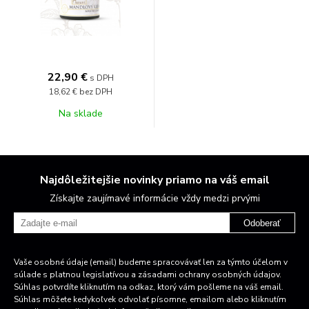
22,90 €
s DPH
18,62 €
bez DPH
Na sklade
Najdôležitejšie novinky priamo na váš email
Získajte zaujímavé informácie vždy medzi prvými
Odoberať
Vaše osobné údaje (email) budeme spracovávať len za týmto účelom v
súlade s platnou legislatívou a zásadami ochrany osobných údajov.
Súhlas potvrdíte kliknutím na odkaz, ktorý vám pošleme na váš email.
Súhlas môžete kedykoľvek odvolať písomne, emailom alebo kliknutím