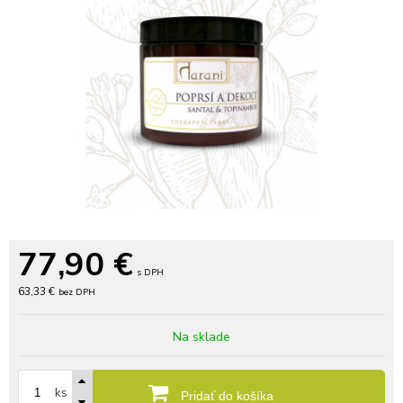
77,90
€
s DPH
63,33 €
bez DPH
Na sklade
ks
Pridať do košíka