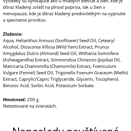
Výsledky sú vynikajúce ako u mladých dievčat a žien, kde je
dôraz kladený zvlášť na plnosť poprsia, tak u žien v
menopauze, kde je dôraz kladený predovšetkým na vypnutie
a spevnenie prsníkov.
Zloženie:
Aqua, Helianthus Annuus (Sunflower) Seed Oil, Cetearyl
Alcohol, Dioscorea Villosa (Wild Yam) Extract, Prunus
Amygdalus Dulcis (Almond) Seed Oil, Withania Somnifera
(Ashwagandha) Extract, Simmondsia Chinensis (Jojoba) Oil,
Matricaria Chamomilla (Chamomile) Extract, Foeniculum
Vulgare (Fennel) Seed Oil, Trigonella Foenum Graceum (Methi)
Extract, Caprylic/Capric Triglyceride, Glycerín, Tocopherol,
Benzoic Acid, Sorbic Acid, Potassium Sorbate.
Hmotnosť:
200 g
Netestované na zvieratách.