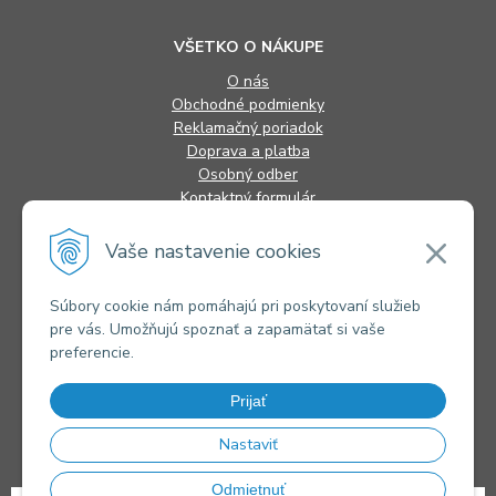
VŠETKO O NÁKUPE
O nás
Obchodné podmienky
Reklamačný poriadok
Doprava a platba
Osobný odber
Kontaktný formulár
FAQ
Vaše nastavenie cookies
INFORMÁCIE
Súbory cookie nám pomáhajú pri poskytovaní služieb
pre vás. Umožňujú spoznať a zapamätať si vaše
Alternatívne riešenie sporov
preferencie.
Ochrana osobných údajov
Súbory cookies
Novinky
Prijať
Kontakty
Nastaviť
Odmietnuť