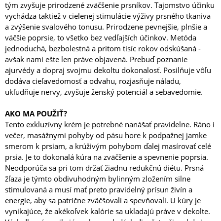
tým zvyšuje prirodzené zväčšenie prsníkov. Tajomstvo účinku
vychádza taktiež v cielenej stimulácie výživy prsného tkaniva
a zvýšenie svalového tonusu. Prirodzene pevnejšie, plnšie a
väčšie poprsie, to všetko bez vedľajších účinkov. Metóda
jednoduchá, bezbolestná a pritom tisíc rokov odskúšaná -
avšak nami ešte len práve objavená. Prebuď poznanie
ajurvédy a dopraj svojmu dekoltu dokonalosť. Posilňuje vôľu
dodáva cieľavedomosť a odvahu, rozjasňuje náladu,
ukľudňuje nervy, zvyšuje ženský potenciál a sebavedomie.
AKO MA POUŽIŤ?
Tento exkluzívny krém je potrebné nanášať pravidelne. Ráno i
večer, masážnymi pohyby od pásu hore k podpažnej jamke
smerom k prsiam, a krúživým pohybom ďalej masírovať celé
prsia. Je to dokonalá kúra na zväčšenie a spevnenie poprsia.
Neodporúča sa pri tom držať žiadnu redukčnú diétu. Prsná
žľaza je týmto obdivuhodným bylinným zložením silne
stimulovaná a musí mať preto pravidelný prísun živín a
energie, aby sa patrične zväčšovali a spevňovali. U kúry je
vynikajúce, že akékoľvek kalórie sa ukladajú práve v dekolte.