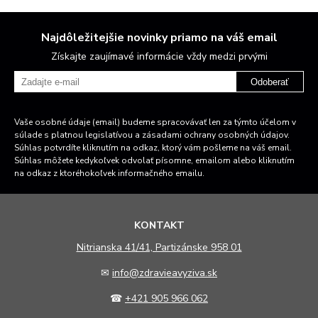
Najdôležitejšie novinky priamo na váš email
Získajte zaujímavé informácie vždy medzi prvými
Odoberať
Vaše osobné údaje (email) budeme spracovávať len za týmto účelom v
súlade s platnou legislatívou a zásadami ochrany osobných údajov.
Súhlas potvrdíte kliknutím na odkaz, ktorý vám pošleme na váš email.
Súhlas môžete kedykoľvek odvolať písomne, emailom alebo kliknutím
na odkaz z ktoréhokoľvek informačného emailu.
KONTAKT
N
itrianska 41/41, Partizánske 958 01
✉
info@zdravieavyziva.sk
☎
+421 905 966 062