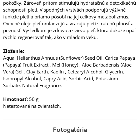
pokožky. Zároveň pritom stimulujú hydratačnú a detoxikačnú
schopnosti pleti. V spodných vrstvách podporujú výživné
funkcie pleti a priamo pôsobí na jej celkový metabolizmus.
Ovocné oleje pleť omladzujú a vracajú pleti stratenú plnosť a
pevnosť. Výsledkom je zdravá a svieža pleť, ktorá dokáže opäť
rýchlo regenerovať tak, ako v mladom veku.
Zloženie:
Aqua, Helianthus Annuus (Sunflower) Seed Oil, Carica Papaya
(Papaya) Fruit Extract , Mel (Honey) , Aloe Barbadensis (Aloe
Vera) Gél , Clay Earth, Kaolín , Cetearyl Alcohol, Glycerín,
Isopropyl Alcohol, Capry Acid, Sorbic Acid, Potassium
Sorbate, Natural Fragrance.
Hmotnosť:
50 g
Netestované na zvieratách.
Fotogaléria