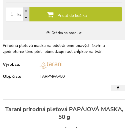
ks
Pridať do košíka
Otázka na produkt
Prírodná pleťová maska na odstránenie tmavých škvŕn a
zjednotenie tónu pleti, obmedzuje rast chĺpkov na tvári.
Výrobca:
Obj. čislo:
TARPMPAP50
Tarani prírodná pleťová PAPÁJOVÁ MASKA,
50 g