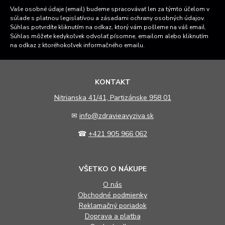
Vaše osobné údaje (email) budeme spracovávať len za týmto účelom v
súlade s platnou legislatívou a zásadami ochrany osobných údajov.
Súhlas potvrdíte kliknutím na odkaz, ktorý vám pošleme na váš email.
Súhlas môžete kedykoľvek odvolať písomne, emailom alebo kliknutím
na odkaz z ktoréhokoľvek informačného emailu.
KONTAKT
N
itrianska 41/41, Partizánske 958 01
✉
info@zdravieavyziva.sk
☎
+421 905 966 062
VŠETKO O NÁKUPE
O nás
Obchodné podmienky
Reklamačný poriadok
Doprava a platba