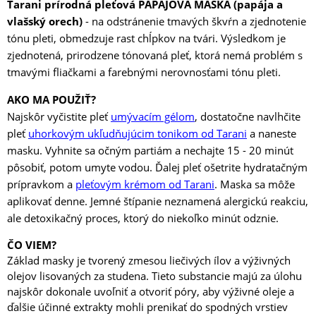
Tarani prírodná pleťová PAPÁJOVÁ MASKA (papája a
vlašský orech)
- na odstránenie tmavých škvŕn a zjednotenie
tónu pleti, obmedzuje rast chĺpkov na tvári. Výsledkom je
zjednotená, prirodzene tónovaná pleť, ktorá nemá problém s
tmavými fliačkami a farebnými nerovnosťami tónu pleti.
AKO MA POUŽIŤ?
Najskôr vyčistite pleť
umývacím gélom
, dostatočne navlhčite
pleť
uhorkovým ukľudňujúcim tonikom od Tarani
a naneste
masku. Vyhnite sa očným partiám a nechajte 15 - 20 minút
pôsobiť, potom umyte vodou. Ďalej pleť ošetrite hydratačným
prípravkom a
pleťovým krémom od Tarani
. Maska sa môže
aplikovať denne. Jemné štípanie neznamená alergickú reakciu,
ale detoxikačný proces, ktorý do niekoľko minút odznie.
ČO VIEM?
Základ masky je tvorený zmesou liečivých ílov a výživných
olejov lisovaných za studena. Tieto substancie majú za úlohu
najskôr dokonale uvoľniť a otvoriť póry, aby výživné oleje a
ďalšie účinné extrakty mohli prenikať do spodných vrstiev