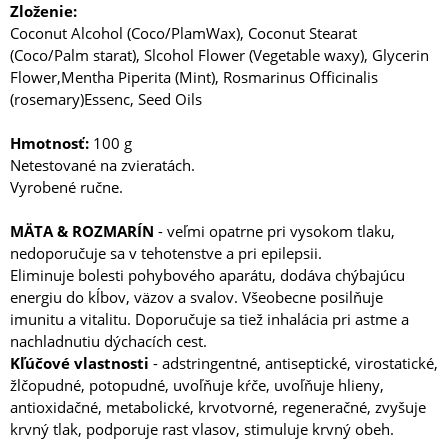
Zloženie:
Coconut Alcohol (Coco/PlamWax), Coconut Stearat
(Coco/Palm starat), Slcohol Flower (Vegetable waxy), Glycerin
Flower,Mentha Piperita (Mint), Rosmarinus Officinalis
(rosemary)Essenc, Seed Oils
Hmotnosť:
100 g
Netestované na zvieratách.
Vyrobené ručne.
MÄTA & ROZMARÍN
- veľmi opatrne pri vysokom tlaku,
nedoporučuje sa v tehotenstve a pri epilepsii.
Eliminuje bolesti pohybového aparátu, dodáva chýbajúcu
energiu do kĺbov, väzov a svalov. Všeobecne posilňuje
imunitu a vitalitu. Doporučuje sa tiež inhalácia pri astme a
nachladnutiu dýchacích cest.
Kľúčové vlastnosti
- adstringentné, antiseptické, virostatické,
žlčopudné, potopudné, uvoľňuje kŕče, uvoľňuje hlieny,
antioxidačné, metabolické, krvotvorné, regeneračné, zvyšuje
krvný tlak, podporuje rast vlasov, stimuluje krvný obeh.