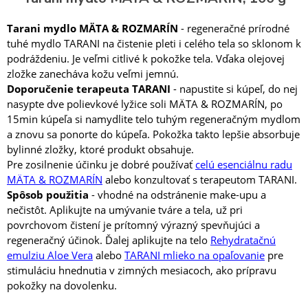
Tarani mydlo MÄTA & ROZMARÍN
- regeneračné prírodné
tuhé mydlo TARANI
na čistenie pleti i celého tela so sklonom k
​​podráždeniu. J
e veľmi citlivé k pokožke tela. Vďaka olejovej
zložke zanecháva kožu veľmi jemnú.
Doporučenie terapeuta TARANI
- napustite si kúpeľ, do nej
nasypte dve polievkové lyžice soli MÄTA & ROZMARÍN, po
15min kúpeľa si namydlite telo tuhým regeneračným mydlom
a znovu sa ponorte do kúpeľa. Pokožka takto lepšie absorbuje
bylinné zložky, ktoré produkt obsahuje.
Pre zosilnenie účinku je dobré používať
celú esenciálnu radu
MÄTA & ROZMARÍN
alebo konzultovať s terapeutom TARANI.
Spôsob použitia
- vhodné na odstránenie make-upu a
nečistôt. Aplikujte na umývanie tváre a tela, už pri
povrchovom čistení je prítomný výrazný spevňujúci a
regeneračný účinok. Ďalej aplikujte na telo
Rehydratačnú
emulziu Aloe Vera
alebo
TARANI mlieko na opaľovanie
pre
stimuláciu hnednutia v zimných mesiacoch, ako prípravu
pokožky na dovolenku.