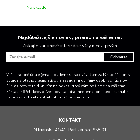
Na sklade
Najdôležitejšie novinky priamo na váš email
Získajte zaujímavé informácie vždy medzi prvými
Odoberať
Vaše osobné údaje (email) budeme spracovávať len za týmto účelom v
súlade s platnou legislatívou a zásadami ochrany osobných údajov.
Súhlas potvrdíte kliknutím na odkaz, ktorý vám pošleme na váš email.
Súhlas môžete kedykoľvek odvolať písomne, emailom alebo kliknutím
na odkaz z ktoréhokoľvek informačného emailu.
KONTAKT
N
itrianska 41/41, Partizánske 958 01