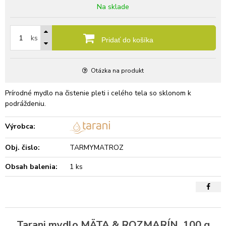
Na sklade
ks
Pridať do košíka
Otázka na produkt
Prírodné mydlo na čistenie pleti i celého tela so sklonom k
podráždeniu.
Výrobca:
Obj. čislo:
TARMYMATROZ
Obsah balenia:
1 ks
Tarani mydlo MÄTA & ROZMARÍN, 100 g