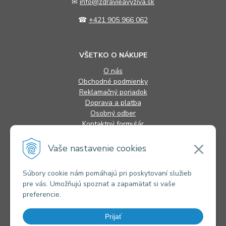
✉
info@zdravieavyziva.sk
☎
+421 905 966 062
VŠETKO O NÁKUPE
O nás
Obchodné podmienky
Reklamačný poriadok
Doprava a platba
Osobný odber
Kontaktný formulár
FAQ
Vaše nastavenie cookies
INFORMÁCIE
Súbory cookie nám pomáhajú pri poskytovaní služieb
pre vás. Umožňujú spoznať a zapamätať si vaše
Alternatívne riešenie sporov
preferencie.
Ochrana osobných údajov
Súbory cookies
Novinky
Prijať