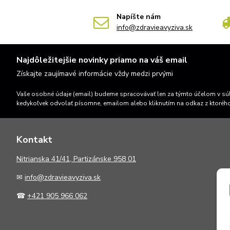
Napíšte nám
info@zdravieavyziva.sk
Najdôležitejšie novinky priamo na váš email
Získajte zaujímavé informácie vždy medzi prvými
Vaše osobné údaje (email) budeme spracovávať len za týmto účelom v súl
kedykoľvek odvolať písomne, emailom alebo kliknutím na odkaz z ktoréh
Kontakt
N
itrianska 41/41, Partizánske 958 01
✉
info@zdravieavyziva.sk
☎
+421 905 966 062