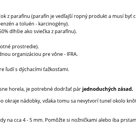
ok z parafínu (parafín je vedľajší ropný produkt a musí byť
benzén a toluén - karcinogény).
50% dlhšie ako sviečka z parafínu).
otné prostredie).
nou organizáciou pre vône - IFRA.
e ľudí s dýchacími ťažkosťami.
ásne horela, je potrebné dodržať pár
jednoduchých zásad.
ž po okraje nádobky, vďaka tomu sa nevytvorí tunel okolo knô
ždy na cca 4 - 5 mm. Pomôžte si nožničkami alebo iba prst