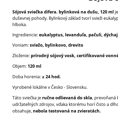
Sójová sviečka difera. bylinková na dušu, 120 ml
je
duševnej pohody. Bylinkový základ tvorí svieži eukal
hlboka.
Ingrediencie:
eukalyptus, levanduľa, pačuli, dýchaj
Voniam:
sviežo, bylinkovo, drevito
Zloženie:
prírodný sójový vosk, certifikované vonné
Objem:
120 ml
Doba horenia:
2
4 h
od.
±
Vyrobené lokálne v Česko - Slovensku.
Táto sviečka je
ručne odlievaná do skla
, prevoňaná 
udržateľných zdrojov, vďaka ktorému horí čisto a dl
obsahuje,
nebola testovaná na zvieratách.