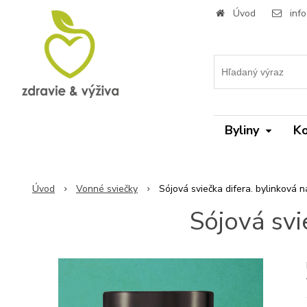
Úvod
inf
Byliny
Ko
Úvod
Vonné sviečky
Sójová sviečka difera. bylinková 
Sójová svi