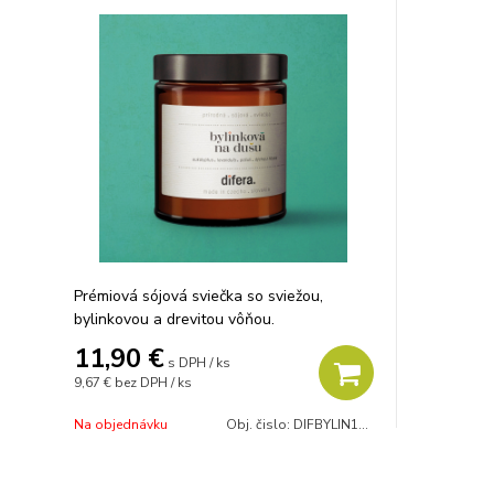
Prémiová sójová sviečka so sviežou,
bylinkovou a drevitou vôňou.
11,90 €
s DPH / ks
9,67 €
bez DPH / ks
Na objednávku
Obj. čislo:
DIFBYLIN120