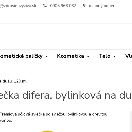
o@zdravieavyziva.sk
0905 966 062
osobný odber
zmetické balíčky
Kozmetika
Telo
Vl
na dušu, 120 ml
ečka difera. bylinková na d
Prémiová sójová sviečka so sviežou, bylinkovou a drevitou
vôňou.