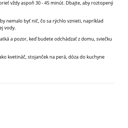
orieť vždy aspoň 30 - 45 minút. Dbajte, aby roztopený
by nemalo byť nič, čo sa rýchlo vznieti, napríklad
j vody.
ratká a pozor, keď budete odchádzať z domu, sviečku
ko kvetináč, stojanček na perá, dóza do kuchyne