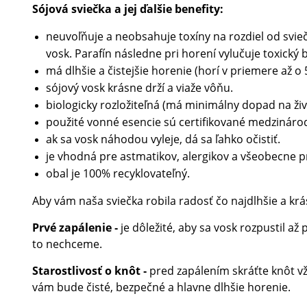
Sójová sviečka a jej ďalšie benefity:
neuvoľňuje a neobsahuje toxíny na rozdiel od svieč
vosk. Parafín následne pri horení vylučuje toxický 
má dlhšie a čistejšie horenie (horí v priemere až o 
sójový vosk krásne drží a viaže vôňu.
biologicky rozložiteľná (má minimálny dopad na živ
použité vonné esencie sú certifikované medzinárod
ak sa vosk náhodou vyleje, dá sa ľahko očistiť.
je vhodná pre astmatikov, alergikov a všeobecne pr
obal je 100% recyklovateľný.
Aby vám naša sviečka robila radosť čo najdlhšie a kr
Prvé zapálenie
je dôležité, aby sa vosk rozpustil a
-
to nechceme.
Starostlivosť o knôt
pred zapálením skráťte knôt v
-
vám bude čisté, bezpečné a hlavne dlhšie horenie.